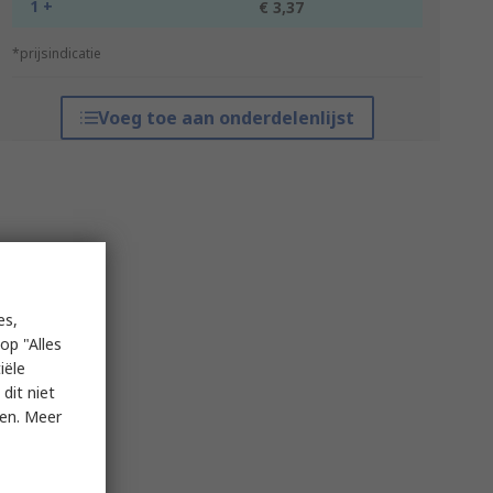
1 +
€ 3,37
*prijsindicatie
Voeg toe aan onderdelenlijst
es,
op "Alles
iële
dit niet
ken. Meer