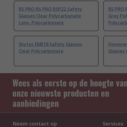
RS PRO RS PRO RSP22 Safety
RS PRO 
Glasses Clear Polycarbonate
Grey Po
Lens, Polycarbonate
Polycar
Skytec EME18 Safety Glasses
Honeywe
Clear Polycarbonate
Glasses 
Wees als eerste op de hoogte va
onze nieuwste producten en
aanbiedingen
Neem contact op
Services