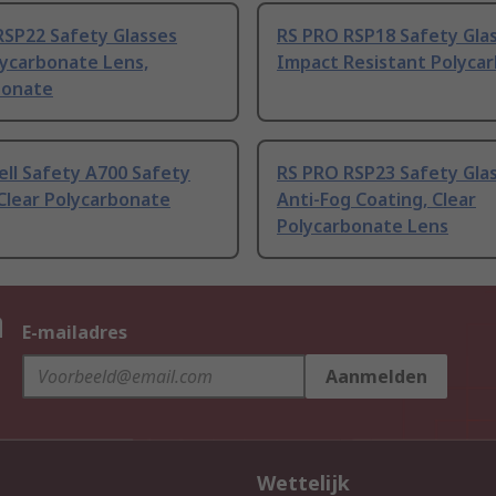
RSP22 Safety Glasses
RS PRO RSP18 Safety Gla
lycarbonate Lens,
Impact Resistant Polyca
bonate
ll Safety A700 Safety
RS PRO RSP23 Safety Gla
Clear Polycarbonate
Anti-Fog Coating, Clear
Polycarbonate Lens
n
E-mailadres
Aanmelden
Wettelijk