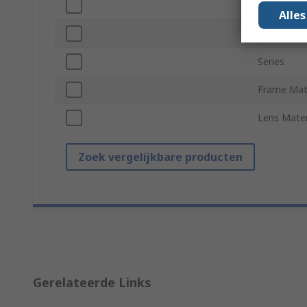
EN 166 Fr
Alle
EN 166 Le
Series
Frame Mate
Lens Mater
Zoek vergelijkbare producten
Gerelateerde Links