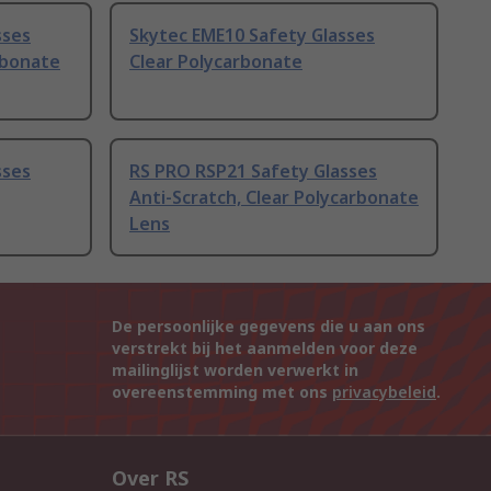
sses
Skytec EME10 Safety Glasses
rbonate
Clear Polycarbonate
sses
RS PRO RSP21 Safety Glasses
Anti-Scratch, Clear Polycarbonate
Lens
De persoonlijke gegevens die u aan ons
verstrekt bij het aanmelden voor deze
mailinglijst worden verwerkt in
overeenstemming met ons
privacybeleid
.
Over RS