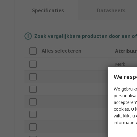
Specificaties
Datasheets
Zoek vergelijkbare producten door een o
Alles selecteren
Attribuu
Merk
We resp
Product T
We gebruike
Lens Colou
personalisa
Resistance
accepteren"
cookies. U 
Frame Styl
wilt, klikt
informatie 
Standards/