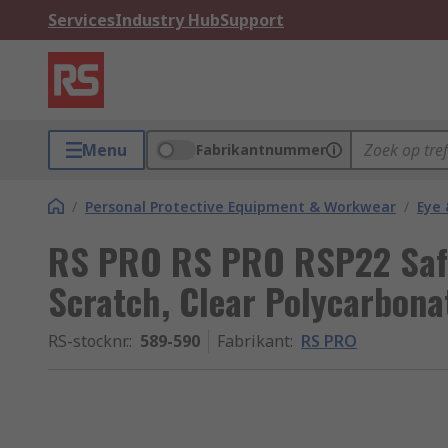
Services
Industry Hub
Support
Menu
Fabrikantnummer
/
Personal Protective Equipment & Workwear
/
Eye 
RS PRO RS PRO RSP22 Safet
Scratch, Clear Polycarbona
RS-stocknr.
:
589-590
Fabrikant
:
RS PRO