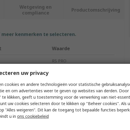
Wetgeving en
Productomschrijving
compliance
f meer kenmerken te selecteren.
t
Waarde
RS PRO
ecteren uw privacy
ype
Safety Glasses
n cookies en andere technologieën voor statistische gebruiksanalys
r
Clear
tie en om advertenties weer te geven op websites van derden. Door 
 Features
Anti-Scratch
 te klikken, geeft u toestemming voor de verwerking van niet-essent
kunt uw cookies selecteren door te klikken op "Beheer cookies". Als u 
e
Sport
 u op "Alles weigeren". Dit kan de toegang tot bepaalde functies beper
vindt u in
ons cookiebeleid
Approvals
ANSI Z87, CE EN166