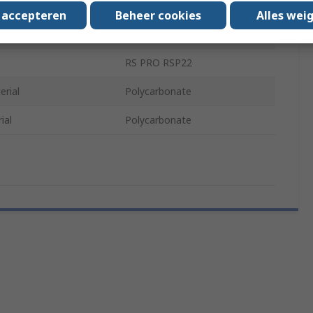
ame Marking
Yes
s accepteren
Beheer cookies
Alles wei
ns Marking
Yes
RS PRO RSP22
rial
Polycarbonate
ial
Polycarbonate