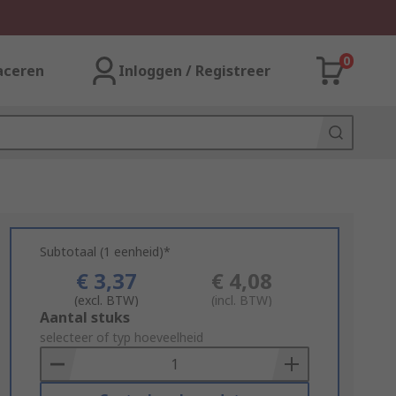
0
aceren
Inloggen / Registreer
Subtotaal (1 eenheid)*
€ 3,37
€ 4,08
(excl. BTW)
(incl. BTW)
Add
Aantal stuks
to
selecteer of typ hoeveelheid
Basket