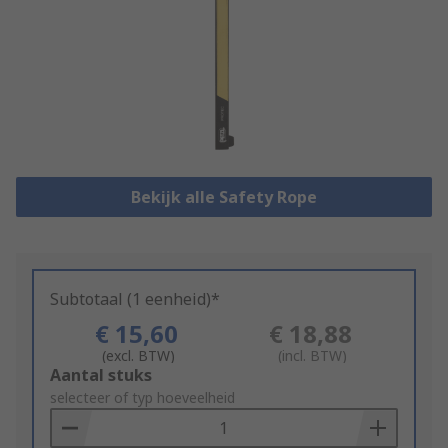
Bekijk alle Safety Rope
Subtotaal (1 eenheid)*
€ 15,60
€ 18,88
(excl. BTW)
(incl. BTW)
Add
Aantal stuks
to
selecteer of typ hoeveelheid
Basket