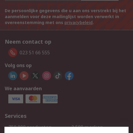
De persoonlijke gegevens die u aan ons verstrekt bij het
aanmelden voor deze mailinglijst worden verwerkt in
overeenstemming met ons
privacybeleid
.
Neem contact op
023 51 66 555
Volg ons op
We aanvaarden
Services
750.000 producten
2.500 merken