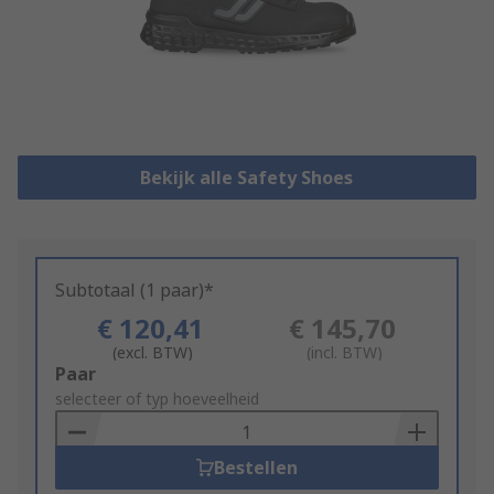
Bekijk alle Safety Shoes
Subtotaal (1 paar)*
€ 120,41
€ 145,70
(excl. BTW)
(incl. BTW)
Add
Paar
to
selecteer of typ hoeveelheid
Basket
Bestellen