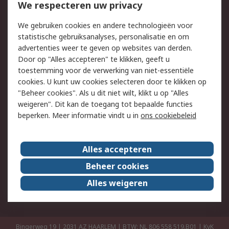
Bestellen
Inkoopoplossingen
We respecteren uw privacy
Retouren
Technisch advies
We gebruiken cookies en andere technologieën voor
Track & Trace
statistische gebruiksanalyses, personalisatie en om
advertenties weer te geven op websites van derden.
Wettelijk
Door op "Alles accepteren" te klikken, geeft u
toestemming voor de verwerking van niet-essentiële
Cookiebeleid
Email veiligheid
cookies. U kunt uw cookies selecteren door te klikken op
Privacybeleid
Websitevoorwaarden
"Beheer cookies". Als u dit niet wilt, klikt u op "Alles
weigeren". Dit kan de toegang tot bepaalde functies
Algemene
beperken. Meer informatie vindt u in
ons cookiebeleid
verkoopvoorwaarden
Over RS
Alles accepteren
RS Group
Over ons
Beheer cookies
RS wereldwijd
Werken bij RS
Alles weigeren
ESG
Bingerweg 19 | 2031 AZ HAARLEM | BTW: NL 806 558 519.B01 | KvK