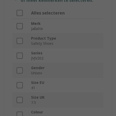
of meer kenmerken te selecteren.
Alles selecteren
Merk
Jallatte
Product Type
Safety Shoes
Series
JVJV202
Gender
Unisex
Size EU
41
Size UK
7.5
Colour