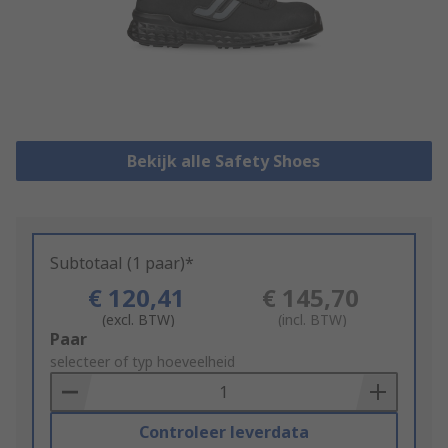
Bekijk alle Safety Shoes
Subtotaal (1 paar)*
€ 120,41
€ 145,70
(excl. BTW)
(incl. BTW)
Add
Paar
to
selecteer of typ hoeveelheid
Basket
Controleer leverdata