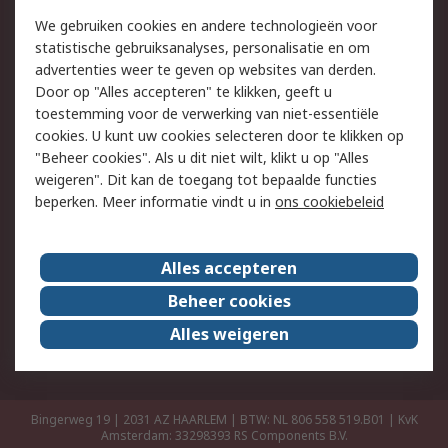
Retouren
Technisch advies
We gebruiken cookies en andere technologieën voor
Track & Trace
statistische gebruiksanalyses, personalisatie en om
advertenties weer te geven op websites van derden.
Wettelijk
Door op "Alles accepteren" te klikken, geeft u
toestemming voor de verwerking van niet-essentiële
Cookiebeleid
Email veiligheid
cookies. U kunt uw cookies selecteren door te klikken op
Privacybeleid
Websitevoorwaarden
"Beheer cookies". Als u dit niet wilt, klikt u op "Alles
weigeren". Dit kan de toegang tot bepaalde functies
Algemene
beperken. Meer informatie vindt u in
ons cookiebeleid
verkoopvoorwaarden
Over RS
Alles accepteren
RS Group
Over ons
Beheer cookies
RS wereldwijd
Werken bij RS
Alles weigeren
ESG
Bingerweg 19 | 2031 AZ HAARLEM | BTW: NL 806 558 519.B01 | KvK
Amsterdam: 33298393
RS Components B.V.