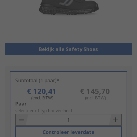
Bekijk alle Safety Shoes
Subtotaal (1 paar)*
€ 120,41
€ 145,70
(excl. BTW)
(incl. BTW)
Add
Paar
to
selecteer of typ hoeveelheid
Basket
Controleer leverdata