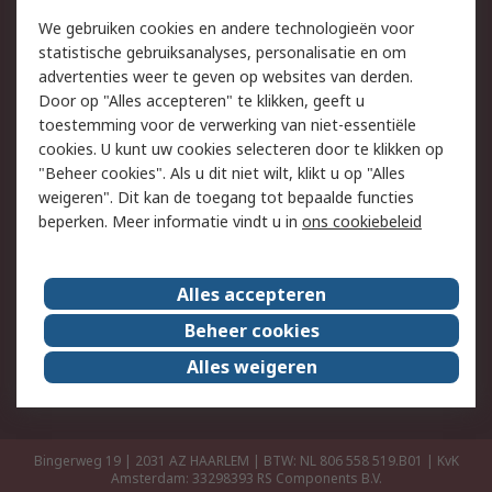
Retouren
Technisch advies
We gebruiken cookies en andere technologieën voor
Track & Trace
statistische gebruiksanalyses, personalisatie en om
advertenties weer te geven op websites van derden.
Wettelijk
Door op "Alles accepteren" te klikken, geeft u
toestemming voor de verwerking van niet-essentiële
Cookiebeleid
Email veiligheid
cookies. U kunt uw cookies selecteren door te klikken op
Privacybeleid
Websitevoorwaarden
"Beheer cookies". Als u dit niet wilt, klikt u op "Alles
weigeren". Dit kan de toegang tot bepaalde functies
Algemene
beperken. Meer informatie vindt u in
ons cookiebeleid
verkoopvoorwaarden
Over RS
Alles accepteren
RS Group
Over ons
Beheer cookies
RS wereldwijd
Werken bij RS
Alles weigeren
ESG
Bingerweg 19 | 2031 AZ HAARLEM | BTW: NL 806 558 519.B01 | KvK
Amsterdam: 33298393
RS Components B.V.