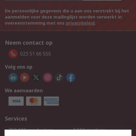
De persoonlijke gegevens die u aan ons verstrekt bij het
aanmelden voor deze mailinglijst worden verwerkt in
overeenstemming met ons
privacybeleid
.
Neem contact op
023 51 66 555
Volg ons op
We aanvaarden
Services
750.000 producten
2.500 merken