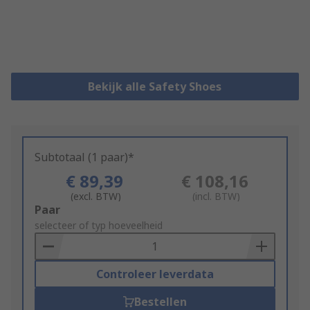
Bekijk alle Safety Shoes
Subtotaal (1 paar)*
€ 89,39
€ 108,16
(excl. BTW)
(incl. BTW)
Add
Paar
to
selecteer of typ hoeveelheid
Basket
Controleer leverdata
Bestellen