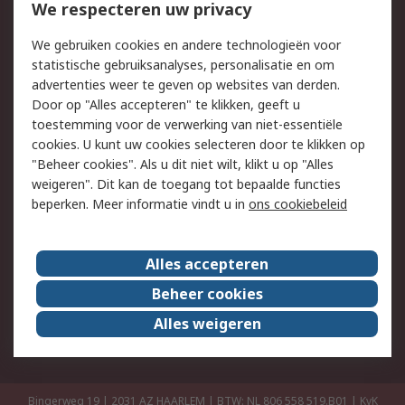
Bestellen
Inkoopoplossingen
We respecteren uw privacy
Retouren
Technisch advies
We gebruiken cookies en andere technologieën voor
Track & Trace
statistische gebruiksanalyses, personalisatie en om
advertenties weer te geven op websites van derden.
Wettelijk
Door op "Alles accepteren" te klikken, geeft u
toestemming voor de verwerking van niet-essentiële
Cookiebeleid
Email veiligheid
cookies. U kunt uw cookies selecteren door te klikken op
Privacybeleid
Websitevoorwaarden
"Beheer cookies". Als u dit niet wilt, klikt u op "Alles
weigeren". Dit kan de toegang tot bepaalde functies
Algemene
beperken. Meer informatie vindt u in
ons cookiebeleid
verkoopvoorwaarden
Over RS
Alles accepteren
RS Group
Over ons
Beheer cookies
RS wereldwijd
Werken bij RS
Alles weigeren
ESG
Bingerweg 19 | 2031 AZ HAARLEM | BTW: NL 806 558 519.B01 | KvK