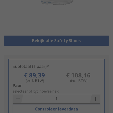
Bekijk alle Safety Shoes
Subtotaal (1 paar)*
€ 89,39
€ 108,16
(excl. BTW)
(incl. BTW)
Add
Paar
to
selecteer of typ hoeveelheid
Basket
Controleer leverdata