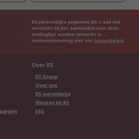
De persoonlijke gegevens die u aan ons
verstrekt bij het aanmelden voor deze
mailinglijst worden verwerkt in
overeenstemming met ons
privacybeleid
.
Over RS
RS Group
Over ons
RS wereldwijd
Werken bij RS
aarden
ESG