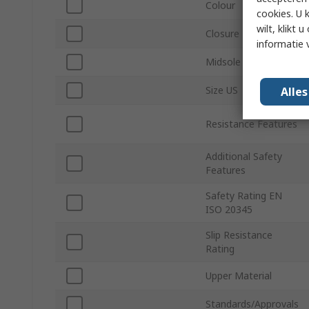
Colour
cookies. U 
wilt, klikt
Closure Type
informatie 
Midsole Material
Size US
Alle
Resistance Features
Additional Safety
Features
Safety Rating EN
ISO 20345
Slip Resistance
Rating
Upper Material
Standards/Approvals