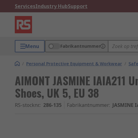
Services
Industry Hub
Support
Menu
Fabrikantnummer
/
Personal Protective Equipment & Workwear
/
Saf
AIMONT JASMINE IAIA211 Un
Shoes, UK 5, EU 38
RS-stocknr.
:
286-135
Fabrikantnummer
:
JASMINE I