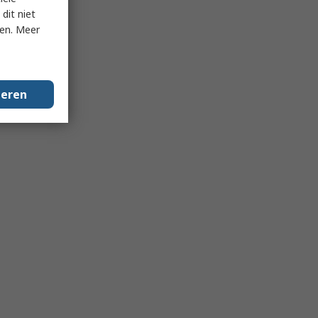
dit niet
ken. Meer
geren