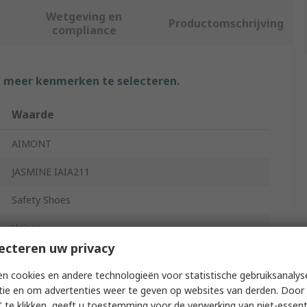
Wetgeving en
Productomschrijving
compliance
f meer kenmerken te selecteren.
Waarde
AIMONT
JASMINE IAIA211
Safety Shoes
Unisex
ecteren uw privacy
38
n cookies en andere technologieën voor statistische gebruiksanalys
5
tie en om advertenties weer te geven op websites van derden. Door 
 te klikken, geeft u toestemming voor de verwerking van niet-essent