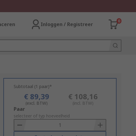
0
aceren
Inloggen / Registreer
Subtotaal (1 paar)*
€ 89,39
€ 108,16
(excl. BTW)
(incl. BTW)
Add
Paar
to
selecteer of typ hoeveelheid
Basket