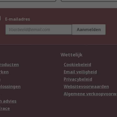
n
E-mailadres
Aanmelden
Wettelijk
producten
Cookiebeleid
rken
Email veiligheid
n
Privacybeleid
lossingen
Websitevoorwaarden
n
Algemene verkoopvoorw
h advies
Trace