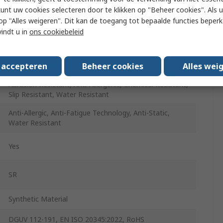
White
kunt uw cookies selecteren door te klikken op "Beheer cookies". Als u 
 u op "Alles weigeren". Dit kan de toegang tot bepaalde functies beper
Elastic Band
vindt u in
ons cookiebeleid
Polyurethane
6
s accepteren
Beheer cookies
Alles wei
Abrasion Resistant, Anti-Allergenic, Chemical Resistant,
Slip Resistant, Water Resistant
Anti-Allergic, Anti-Fatigue Technology, Anti-Static,
Water Resistant
Yes
SR
Synthetic Material
DGUV 112-191, EN ISO 20345:2022, RoHS