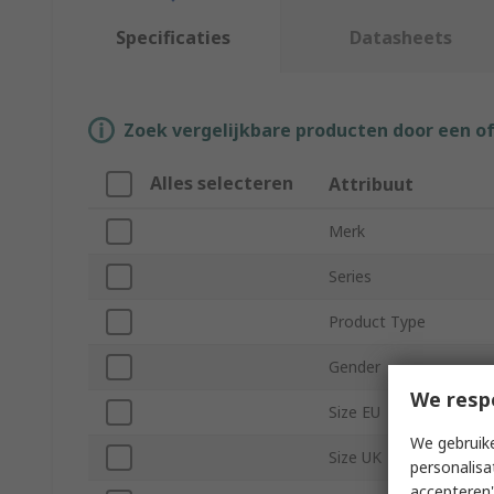
Specificaties
Datasheets
Zoek vergelijkbare producten door een o
Alles selecteren
Attribuut
Merk
Series
Product Type
Gender
We resp
Size EU
We gebruike
Size UK
personalisa
accepteren"