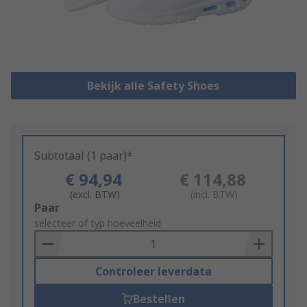
Bekijk alle Safety Shoes
Subtotaal (1 paar)*
€ 94,94
€ 114,88
(excl. BTW)
(incl. BTW)
Add
Paar
to
selecteer of typ hoeveelheid
Basket
Controleer leverdata
Bestellen