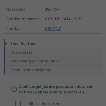
RS-stocknr.
:
286-157
Fabrikantnummer
:
GLYCINE IAIA111 39
Fabrikant
:
AIMONT
Specificaties
Datasheets
Wetgeving en compliance
Productomschrijving
Zoek vergelijkbare producten door een
of meer kenmerken te selecteren.
Alles selecteren