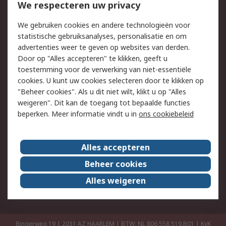
Bestellen
Inkoopoplossingen
We respecteren uw privacy
Retouren
Technisch advies
We gebruiken cookies en andere technologieën voor
Track & Trace
statistische gebruiksanalyses, personalisatie en om
advertenties weer te geven op websites van derden.
Wettelijk
Door op "Alles accepteren" te klikken, geeft u
toestemming voor de verwerking van niet-essentiële
Cookiebeleid
Email veiligheid
cookies. U kunt uw cookies selecteren door te klikken op
Privacybeleid
Websitevoorwaarden
"Beheer cookies". Als u dit niet wilt, klikt u op "Alles
weigeren". Dit kan de toegang tot bepaalde functies
Algemene
beperken. Meer informatie vindt u in
ons cookiebeleid
verkoopvoorwaarden
Over RS
Alles accepteren
RS Group
Over ons
Beheer cookies
RS wereldwijd
Werken bij RS
Alles weigeren
ESG
Bingerweg 19 | 2031 AZ HAARLEM | BTW: NL 806 558 519.B01 | KvK