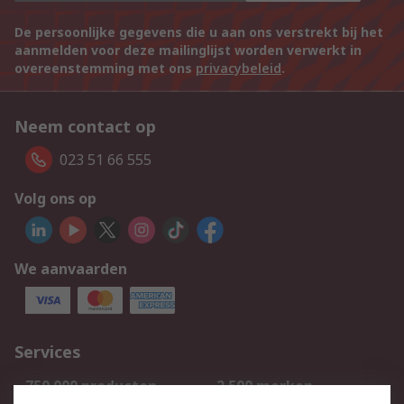
De persoonlijke gegevens die u aan ons verstrekt bij het
aanmelden voor deze mailinglijst worden verwerkt in
overeenstemming met ons
privacybeleid
.
Neem contact op
023 51 66 555
Volg ons op
We aanvaarden
Services
750.000 producten
2.500 merken