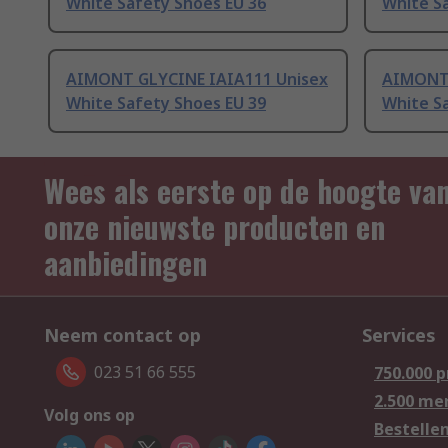
White Safety Shoes EU 36
White S
AIMONT GLYCINE IAIA111 Unisex
AIMONT 
White Safety Shoes EU 39
White S
Wees als eerste op de hoogte va
onze nieuwste producten en
aanbiedingen
Neem contact op
Services
023 51 66 555
750.000 
2.500 me
Volg ons op
Bestelle