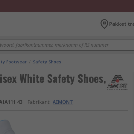
Pakket tr
ety Footwear
/
Safety Shoes
isex White Safety Shoes,
AIA111 43
Fabrikant
:
AIMONT