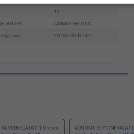
10
ce Features
Abrasion Resistant
s/Approvals
EN ISO 20345:2022
GLYCINE IAIA111 Unisex
AIMONT GLYCINE IAIA11