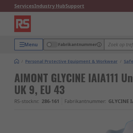
Services
Industry Hub
Support
Menu
Fabrikantnummer
/
Personal Protective Equipment & Workwear
/
Saf
AIMONT GLYCINE IAIA111 Un
UK 9, EU 43
RS-stocknr.
:
286-161
Fabrikantnummer
:
GLYCINE I