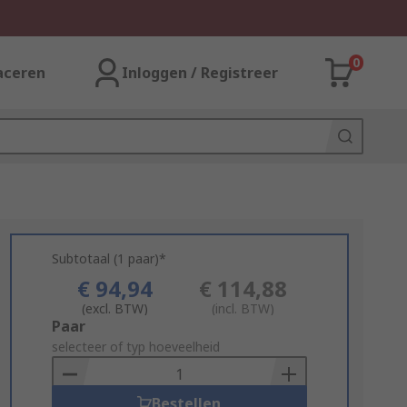
0
aceren
Inloggen / Registreer
Subtotaal (1 paar)*
€ 94,94
€ 114,88
(excl. BTW)
(incl. BTW)
Add
Paar
to
selecteer of typ hoeveelheid
Basket
Bestellen