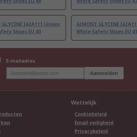
afety Shoes EU 48
White Safety Shoes EU 4
GLYCINE IAIA111 Unisex
AIMONT GLYCINE IAIA11
afety Shoes EU 40
White Safety Shoes EU 4
n
E-mailadres
Aanmelden
Wettelijk
producten
Cookiebeleid
rken
Email veiligheid
n
Privacybeleid