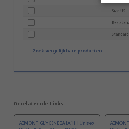
Size US
Resistan
Standard
Zoek vergelijkbare producten
Gerelateerde Links
AIMONT GLYCINE IAIA111 Unisex
AIMONT 