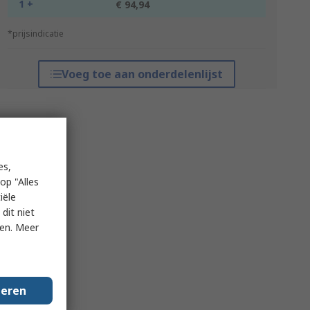
1 +
€ 94,94
*prijsindicatie
Voeg toe aan onderdelenlijst
es,
op "Alles
iële
dit niet
ken. Meer
geren