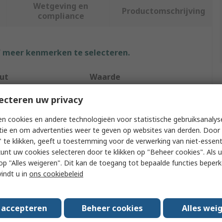
Wetgeving en
Productomschrijving
compliance
f meer kenmerken te selecteren.
ut
Waarde
AIMONT
ecteren uw privacy
Type
Safety Shoes
n cookies en andere technologieën voor statistische gebruiksanalys
tie en om advertenties weer te geven op websites van derden. Door 
GLYCINE IAIA111
 te klikken, geeft u toestemming voor de verwerking van niet-essent
kunt uw cookies selecteren door te klikken op "Beheer cookies". Als u 
Unisex
 u op "Alles weigeren". Dit kan de toegang tot bepaalde functies beper
vindt u in
ons cookiebeleid
43
9
s accepteren
Beheer cookies
Alles wei
White