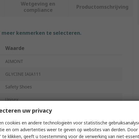
Wetgeving en
Productomschrijving
compliance
f meer kenmerken te selecteren.
Waarde
AIMONT
GLYCINE IAIA111
Safety Shoes
Unisex
ecteren uw privacy
44
n cookies en andere technologieën voor statistische gebruiksanalys
10
tie en om advertenties weer te geven op websites van derden. Door 
 te klikken, geeft u toestemming voor de verwerking van niet-essent
White