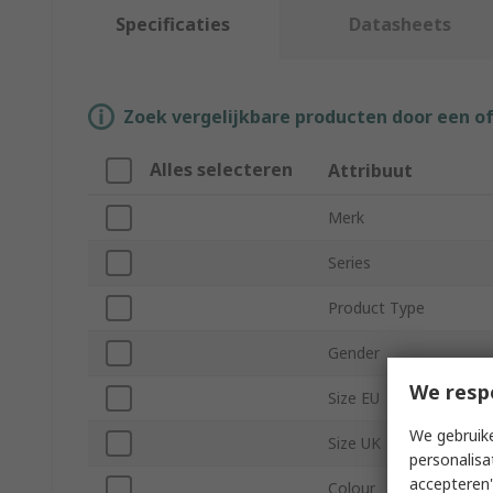
Specificaties
Datasheets
Zoek vergelijkbare producten door een o
Alles selecteren
Attribuut
Merk
Series
Product Type
Gender
We resp
Size EU
We gebruike
Size UK
personalisa
accepteren"
Colour