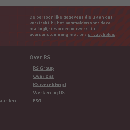
De persoonlijke gegevens die u aan ons
verstrekt bij het aanmelden voor deze
mailinglijst worden verwerkt in
overeenstemming met ons
privacybeleid
.
Over RS
RS Group
Over ons
RS wereldwijd
Werken bij RS
aarden
ESG