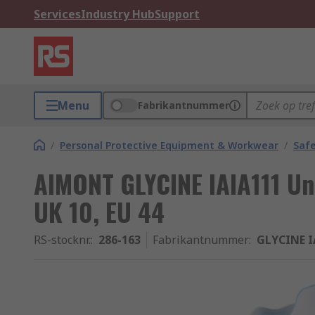
Services
Industry Hub
Support
Menu
Fabrikantnummer
/
Personal Protective Equipment & Workwear
/
Saf
AIMONT GLYCINE IAIA111 Un
UK 10, EU 44
RS-stocknr.
:
286-163
Fabrikantnummer
:
GLYCINE I