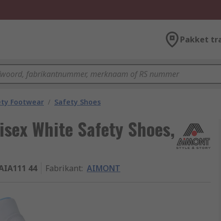
Pakket tr
ety Footwear
/
Safety Shoes
isex White Safety Shoes,
AIA111 44
Fabrikant
:
AIMONT