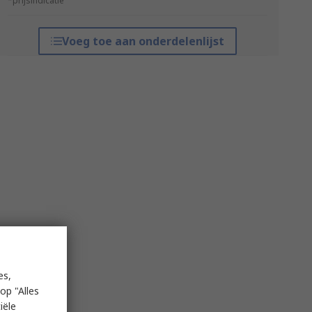
*prijsindicatie
Voeg toe aan onderdelenlijst
es,
op "Alles
iële