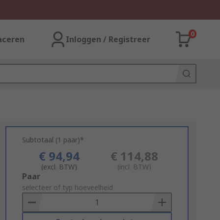
0
aceren
Inloggen / Registreer
Subtotaal (1 paar)*
€ 94,94
€ 114,88
(excl. BTW)
(incl. BTW)
Add
Paar
to
selecteer of typ hoeveelheid
Basket