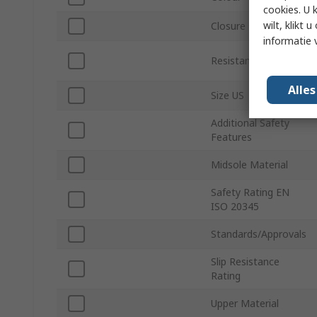
cookies. U 
wilt, klikt
Closure Type
informatie 
Resistance Features
Alle
Size US
Additional Safety
Features
Midsole Material
Safety Rating EN
ISO 20345
Standards/Approvals
Slip Resistance
Rating
Upper Material