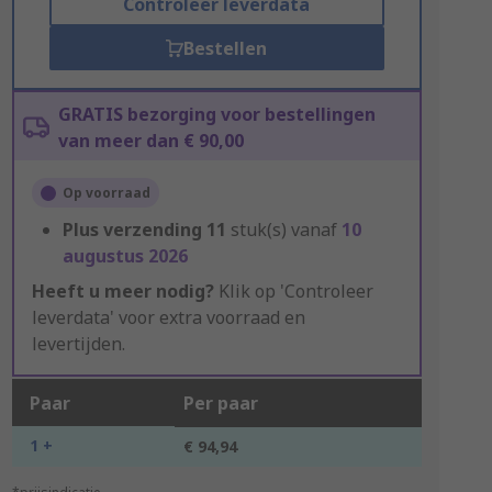
Controleer leverdata
Bestellen
GRATIS bezorging voor bestellingen
van meer dan € 90,00
Op voorraad
Plus verzending
11
stuk(s) vanaf
10
augustus 2026
Heeft u meer nodig?
Klik op 'Controleer
leverdata' voor extra voorraad en
levertijden.
Paar
Per paar
1 +
€ 94,94