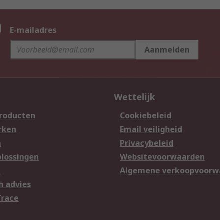
n
E-mailadres
Aanmelden
Wettelijk
producten
Cookiebeleid
rken
Email veiligheid
n
Privacybeleid
lossingen
Websitevoorwaarden
n
Algemene verkoopvoorw
h advies
Trace