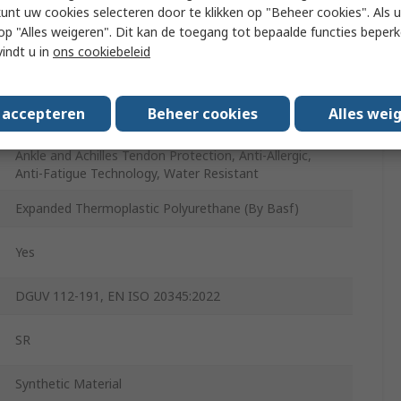
kunt uw cookies selecteren door te klikken op "Beheer cookies". Als u 
 u op "Alles weigeren". Dit kan de toegang tot bepaalde functies beper
Elastic Band
vindt u in
ons cookiebeleid
Abrasion Resistant, Chemical Resistant, Slip Resistant,
Water Resistant
s accepteren
Beheer cookies
Alles wei
11
Ankle and Achilles Tendon Protection, Anti-Allergic,
Anti-Fatigue Technology, Water Resistant
Expanded Thermoplastic Polyurethane (By Basf)
Yes
DGUV 112-191, EN ISO 20345:2022
SR
Synthetic Material