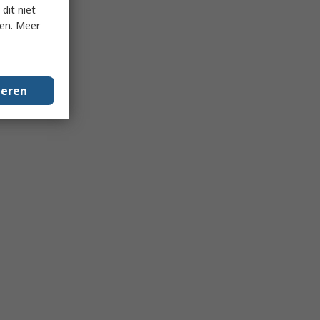
dit niet
ken. Meer
geren