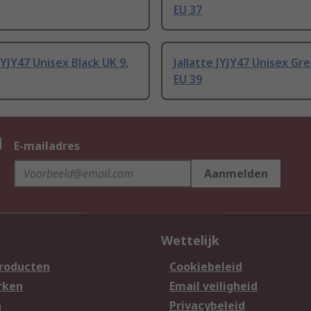
EU 37
 JYJY47 Unisex Black UK 9,
Jallatte JYJY47 Unisex Gr
EU 39
n
E-mailadres
Aanmelden
Wettelijk
producten
Cookiebeleid
rken
Email veiligheid
n
Privacybeleid