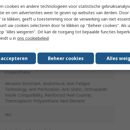
Black, Green
n cookies en andere technologieën voor statistische gebruiksanalys
tie en om advertenties weer te geven op websites van derden. Door 
Aluminium
 te klikken, geeft u toestemming voor de verwerking van niet-essent
kunt uw cookies selecteren door te klikken op "Beheer cookies". Als u 
2 Flat Laces, Lace
 u op "Alles weigeren". Dit kan de toegang tot bepaalde functies beper
9
vindt u in
ons cookiebeleid
Abrasion Resistant, Acid Resistant, Anti-Perforation,
Anti-Static, Anti-Twist, Breathable, ESD, Slip Resistant,
s accepteren
Beheer cookies
Alles wei
Water Resistant
Polyurethane
Abrasion Resistant, Anatomical, Anti-Fatigue
Technology, Anti-Perforation, Anti-Static, Orthopaedic
Insole Compatibility, Reinforced Heel Counter,
Thermoplastic Polyurethane Heel Element
Yes