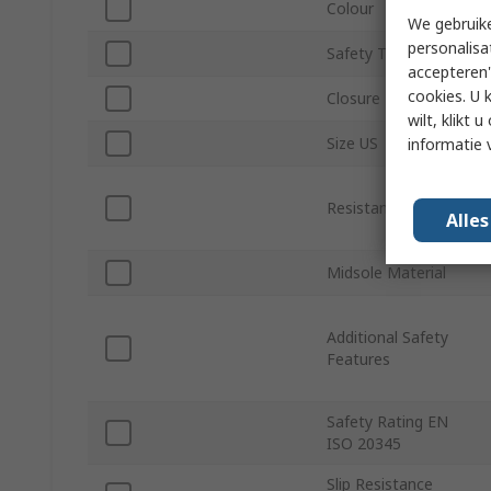
Colour
We gebruike
personalisa
Safety Toe Type
accepteren"
cookies. U 
Closure Type
wilt, klikt
Size US
informatie 
Resistance Features
Alle
Midsole Material
Additional Safety
Features
Safety Rating EN
ISO 20345
Slip Resistance