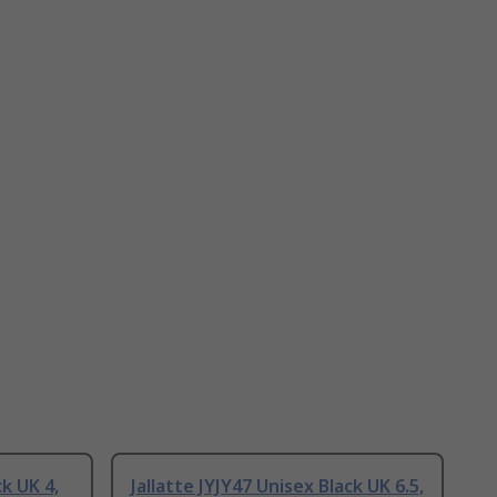
ck UK 4,
Jallatte JYJY47 Unisex Black UK 6.5,