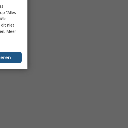
es,
op "Alles
iële
dit niet
ken. Meer
geren