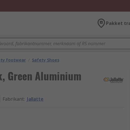
Pakket tr
ety Footwear
/
Safety Shoes
ck, Green Aluminium
Fabrikant
:
Jallatte