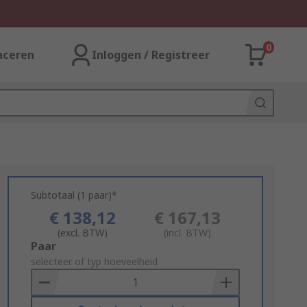
0
aceren
Inloggen / Registreer
Subtotaal (1 paar)*
€ 138,12
€ 167,13
(excl. BTW)
(incl. BTW)
Add
Paar
to
selecteer of typ hoeveelheid
Basket