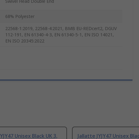
Swivel Head Double End
68% Polyester
22568-1:2019, 22568-4:2021, BMB EU-REDcert2, DGUV
112-191, EN 61340-4-3, EN 61340-5-1, EN ISO 14021,
EN ISO 20345:2022
 JYJY47 Unisex Black UK 3,
Jallatte JYJY47 Unisex Bla