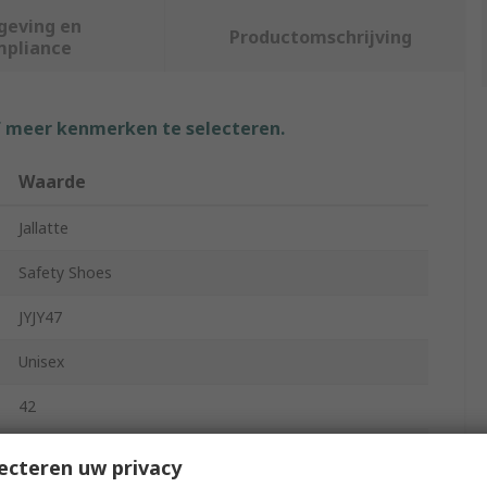
geving en
Productomschrijving
mpliance
f meer kenmerken te selecteren.
Waarde
Jallatte
Safety Shoes
JYJY47
Unisex
42
8
ecteren uw privacy