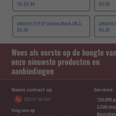
10, EU 44
EU 36
Jallatte JYJY47 Unisex Black UK 5,
Jallatte
EU 38
EU 43
Wees als eerste op de hoogte va
onze nieuwste producten en
aanbiedingen
Neem contact op
Services
023 51 66 555
750.000 
2.500 me
Volg ons op
Bestelle