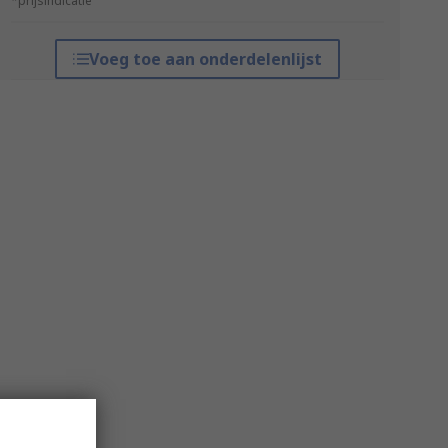
*prijsindicatie
Voeg toe aan onderdelenlijst