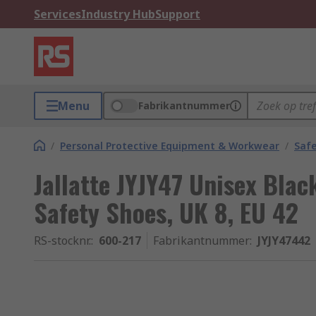
Services
Industry Hub
Support
Menu
Fabrikantnummer
/
Personal Protective Equipment & Workwear
/
Saf
Jallatte JYJY47 Unisex Bla
Safety Shoes, UK 8, EU 42
RS-stocknr.
:
600-217
Fabrikantnummer
:
JYJY47442