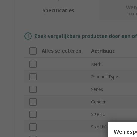
Wet
Specificaties
co
Zoek vergelijkbare producten door een o
Alles selecteren
Attribuut
Merk
Product Type
Series
Gender
Size EU
Size UK
We resp