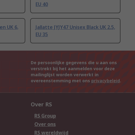
EU 40
een UK 6,
Jallatte JYJY47 Unisex Black UK 2.5,
EU 35
De persoonlijke gegevens die u aan ons
verstrekt bij het aanmelden voor deze
mailinglijst worden verwerkt in
overeenstemming met ons
privacybeleid
.
Over RS
RS Group
Over ons
RS wereldwijd