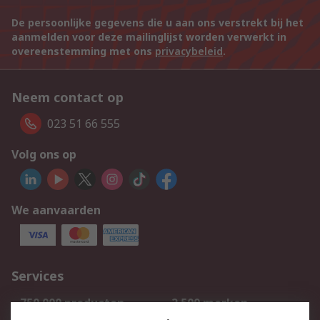
De persoonlijke gegevens die u aan ons verstrekt bij het
aanmelden voor deze mailinglijst worden verwerkt in
overeenstemming met ons
privacybeleid
.
Neem contact op
023 51 66 555
Volg ons op
We aanvaarden
Services
750.000 producten
2.500 merken