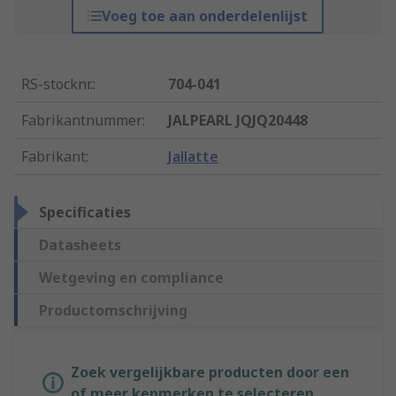
Voeg toe aan onderdelenlijst
RS-stocknr.
:
704-041
Fabrikantnummer
:
JALPEARL JQJQ20448
Fabrikant
:
Jallatte
Specificaties
Datasheets
Wetgeving en compliance
Productomschrijving
Zoek vergelijkbare producten door een
of meer kenmerken te selecteren.