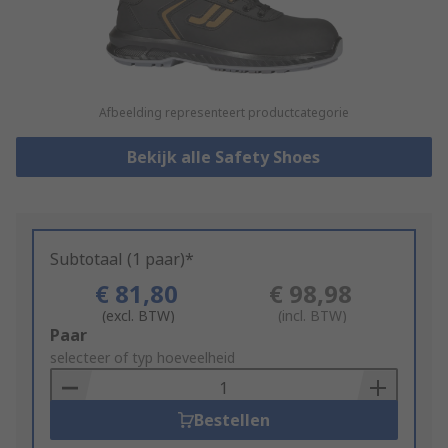
Afbeelding representeert productcategorie
Bekijk alle Safety Shoes
Subtotaal (1 paar)*
€ 81,80
€ 98,98
(excl. BTW)
(incl. BTW)
Add
Paar
to
selecteer of typ hoeveelheid
Basket
Bestellen