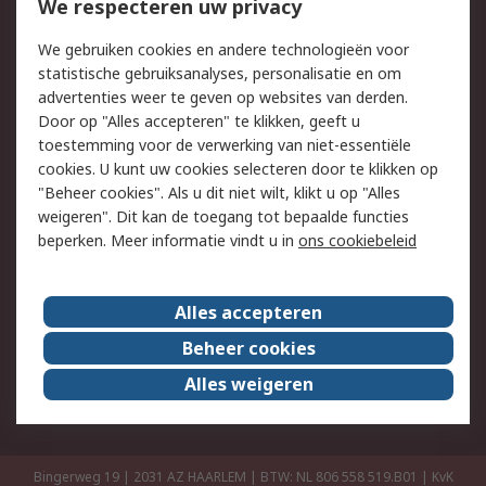
Bestellen
Inkoopoplossingen
We respecteren uw privacy
Retouren
Technisch advies
We gebruiken cookies en andere technologieën voor
Track & Trace
statistische gebruiksanalyses, personalisatie en om
advertenties weer te geven op websites van derden.
Wettelijk
Door op "Alles accepteren" te klikken, geeft u
toestemming voor de verwerking van niet-essentiële
Cookiebeleid
Email veiligheid
cookies. U kunt uw cookies selecteren door te klikken op
Privacybeleid
Websitevoorwaarden
"Beheer cookies". Als u dit niet wilt, klikt u op "Alles
weigeren". Dit kan de toegang tot bepaalde functies
Algemene
beperken. Meer informatie vindt u in
ons cookiebeleid
verkoopvoorwaarden
Over RS
Alles accepteren
RS Group
Over ons
Beheer cookies
RS wereldwijd
Werken bij RS
Alles weigeren
ESG
Bingerweg 19 | 2031 AZ HAARLEM | BTW: NL 806 558 519.B01 | KvK