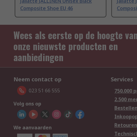
Jallatte JALLINEN Unisex Black
Jallatte
Composite Shoe EU 46
Composi
Wees als eerste op de hoogte va
onze nieuwste producten en
aanbiedingen
Neem contact op
Services
023 51 66 555
750.000 
2.500 me
Volg ons op
Bestelle
Inkoopop
Retoure
We aanvaarden
Technisc