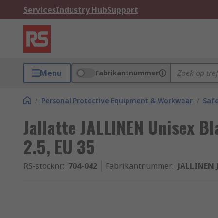
Services
Industry Hub
Support
Menu
Fabrikantnummer
/
Personal Protective Equipment & Workwear
/
Saf
Jallatte JALLINEN Unisex B
2.5, EU 35
RS-stocknr.
:
704-042
Fabrikantnummer
:
JALLINEN 