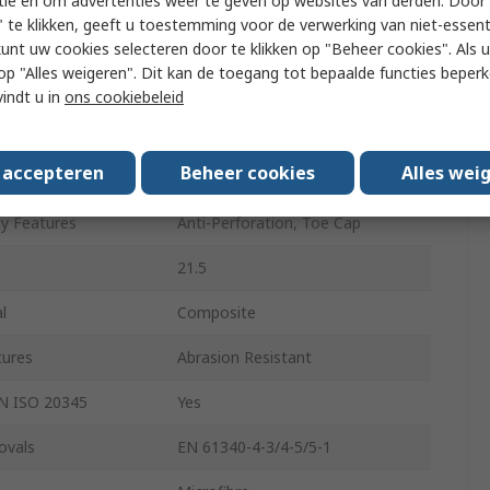
tie en om advertenties weer te geven op websites van derden. Door 
 te klikken, geeft u toestemming voor de verwerking van niet-essent
Black
kunt uw cookies selecteren door te klikken op "Beheer cookies". Als u 
 u op "Alles weigeren". Dit kan de toegang tot bepaalde functies beper
e
Composite
vindt u in
ons cookiebeleid
Lace Up
s accepteren
Beheer cookies
Alles wei
3.5
ty Features
Anti-Perforation, Toe Cap
21.5
l
Composite
tures
Abrasion Resistant
EN ISO 20345
Yes
ovals
EN 61340-4-3/4-5/5-1