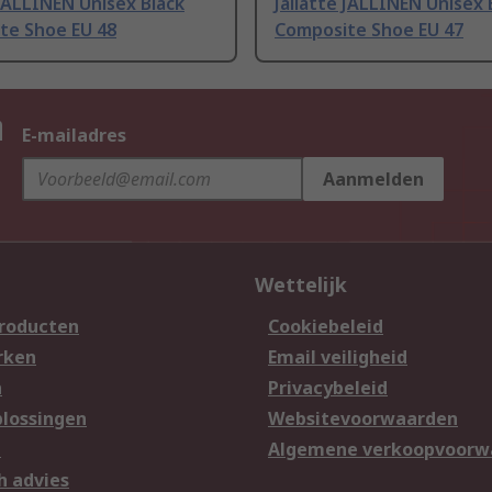
 JALLINEN Unisex Black
Jallatte JALLINEN Unisex 
te Shoe EU 48
Composite Shoe EU 47
n
E-mailadres
Aanmelden
Wettelijk
producten
Cookiebeleid
rken
Email veiligheid
n
Privacybeleid
lossingen
Websitevoorwaarden
n
Algemene verkoopvoorw
h advies