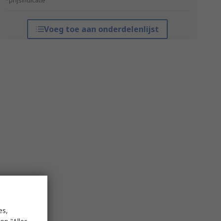
*prijsindicatie
Voeg toe aan onderdelenlijst
es,