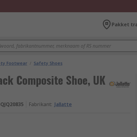
Pakket tr
ety Footwear
/
Safety Shoes
lack Composite Shoe, UK
JQJQ20835
Fabrikant
:
Jallatte