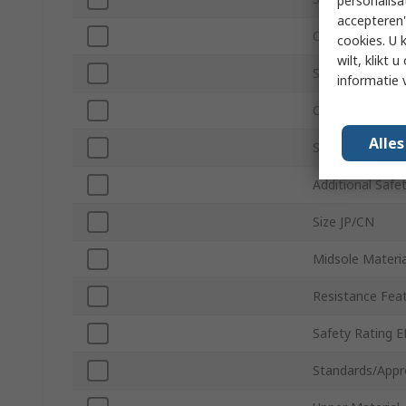
personalisa
accepteren"
Colour
cookies. U 
wilt, klikt
Safety Toe Typ
informatie 
Closure Type
Alle
Size US
Additional Safe
Size JP/CN
Midsole Materia
Resistance Fea
Safety Rating 
Standards/Appr