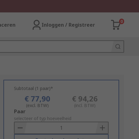
0
aceren
Inloggen / Registreer
Subtotaal (1 paar)*
€ 77,90
€ 94,26
(excl. BTW)
(incl. BTW)
Add
Paar
to
selecteer of typ hoeveelheid
Basket