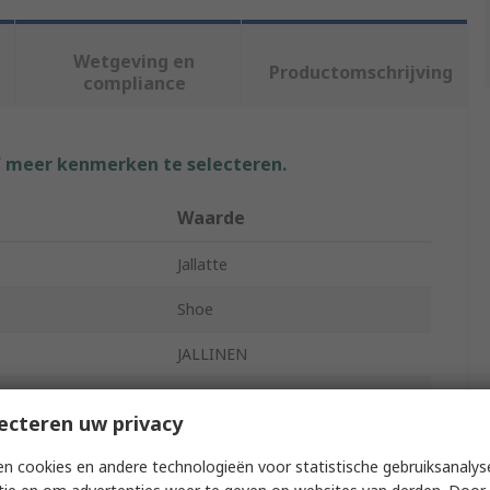
Wetgeving en
Productomschrijving
compliance
f meer kenmerken te selecteren.
Waarde
Jallatte
Shoe
JALLINEN
Unisex
ecteren uw privacy
35
n cookies en andere technologieën voor statistische gebruiksanalys
2.5