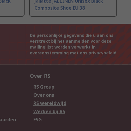
Black
Jallatte JALLINEN Unisex Black
Composite Shoe EU 38
De persoonlijke gegevens die u aan ons
verstrekt bij het aanmelden voor deze
mailinglijst worden verwerkt in
overeenstemming met ons
privacybeleid
.
Over RS
RS Group
Over ons
RS wereldwijd
Werken bij RS
aarden
ESG