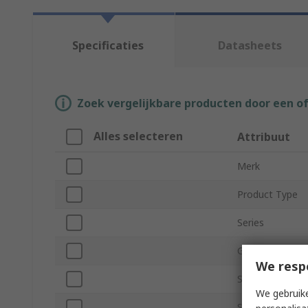
Specificaties
Datasheets
Zoek vergelijkbare producten door een o
Alles selecteren
Attribuut
Merk
Product Type
Series
Gender
We resp
Size EU
We gebruike
Size UK