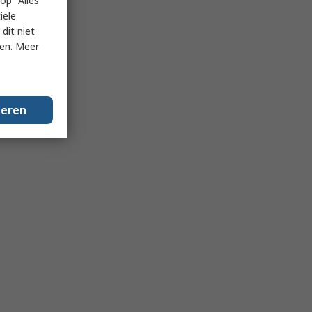
op "Alles
iële
dit niet
ken. Meer
geren