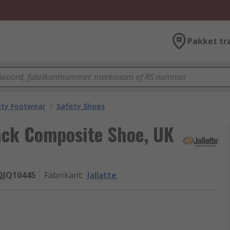
Pakket tr
ety Footwear
/
Safety Shoes
lack Composite Shoe, UK
QJQ10445
Fabrikant
:
Jallatte