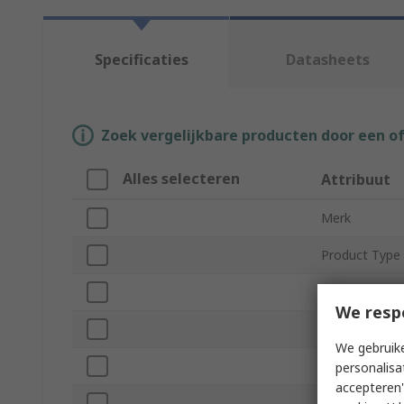
Specificaties
Datasheets
Zoek vergelijkbare producten door een o
Alles selecteren
Attribuut
Merk
Product Type
Series
We resp
Gender
We gebruike
Size EU
personalisa
accepteren"
Size UK