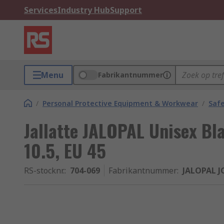
Services
Industry Hub
Support
Menu
Fabrikantnummer
/
Personal Protective Equipment & Workwear
/
Saf
Jallatte JALOPAL Unisex B
10.5, EU 45
RS-stocknr.
:
704-069
Fabrikantnummer
:
JALOPAL J