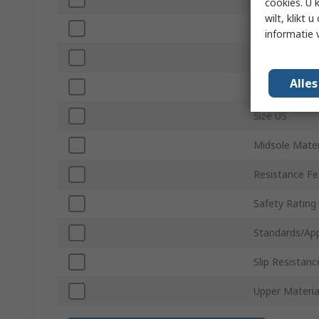
cookies. U 
wilt, klikt
Colour
informatie 
Safety Toe T
Alle
Closure Type
Size US
Midsole Mater
Resistance Fe
Safety Rating
Standards/Ap
Slip Resistanc
Upper Materia