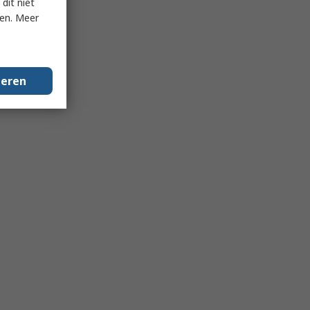
dit niet
ken. Meer
geren