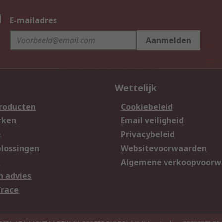
n
E-mailadres
Aanmelden
Wettelijk
producten
Cookiebeleid
rken
Email veiligheid
n
Privacybeleid
lossingen
Websitevoorwaarden
n
Algemene verkoopvoorw
h advies
Trace