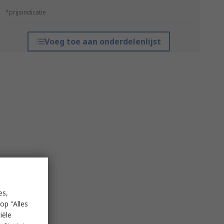
*prijsindicatie
Voeg toe aan onderdelenlijst
es,
op "Alles
iële