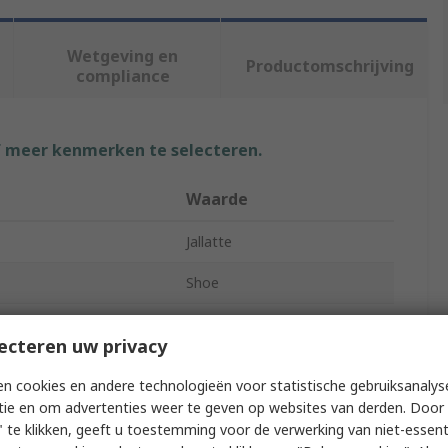
Wetgeving en
Productomschrijving
compliance
f meer kenmerken te selecteren.
Waarde
Jallatte
Shoe
JALOPAL
ecteren uw privacy
Unisex
n cookies en andere technologieën voor statistische gebruiksanalys
45
tie en om advertenties weer te geven op websites van derden. Door 
 te klikken, geeft u toestemming voor de verwerking van niet-essent
10.5