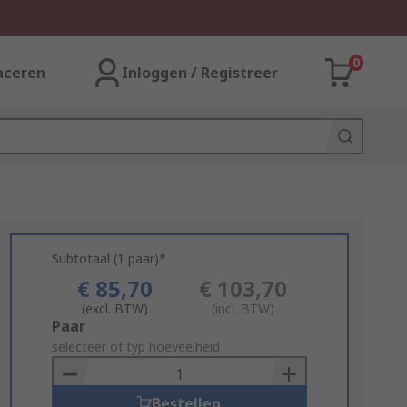
0
aceren
Inloggen / Registreer
Subtotaal (1 paar)*
€ 85,70
€ 103,70
(excl. BTW)
(incl. BTW)
Add
Paar
to
selecteer of typ hoeveelheid
Basket
Bestellen