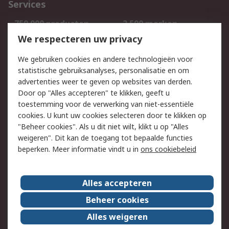
Services
750.000 producten
2.500 merken
Bestellen
Inkoopoplossingen
We respecteren uw privacy
Retouren
Technisch advies
We gebruiken cookies en andere technologieën voor
Track & Trace
statistische gebruiksanalyses, personalisatie en om
advertenties weer te geven op websites van derden.
Wettelijk
Door op "Alles accepteren" te klikken, geeft u
toestemming voor de verwerking van niet-essentiële
Cookiebeleid
Email veiligheid
cookies. U kunt uw cookies selecteren door te klikken op
Privacybeleid
Websitevoorwaarden
"Beheer cookies". Als u dit niet wilt, klikt u op "Alles
weigeren". Dit kan de toegang tot bepaalde functies
Algemene
beperken. Meer informatie vindt u in
ons cookiebeleid
verkoopvoorwaarden
Over RS
Alles accepteren
RS Group
Over ons
Beheer cookies
RS wereldwijd
Werken bij RS
Alles weigeren
ESG