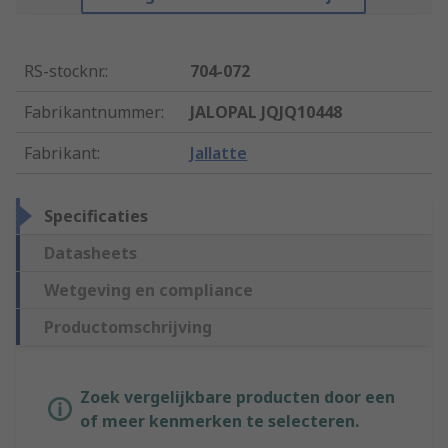
RS-stocknr.
:
704-072
Fabrikantnummer
:
JALOPAL JQJQ10448
Fabrikant
:
Jallatte
Specificaties
Datasheets
Wetgeving en compliance
Productomschrijving
Zoek vergelijkbare producten door een
of meer kenmerken te selecteren.