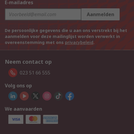
E-mailadres
Aanmelden
De persoonlijke gegevens die u aan ons verstrekt bij het
aanmelden voor deze mailinglijst worden verwerkt in
overeenstemming met ons
privacybeleid
.
Neem contact op
023 51 66 555
Volg ons op
We aanvaarden