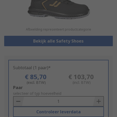
Afbeelding representeert productcategorie
Bekijk alle Safety Shoes
Subtotaal (1 paar)*
€ 85,70
€ 103,70
(excl. BTW)
(incl. BTW)
Add
Paar
to
selecteer of typ hoeveelheid
Basket
Controleer leverdata