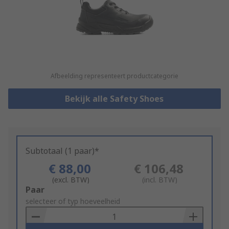
Afbeelding representeert productcategorie
Bekijk alle Safety Shoes
Subtotaal (1 paar)*
€ 88,00
€ 106,48
(excl. BTW)
(incl. BTW)
Add
Paar
to
selecteer of typ hoeveelheid
Basket