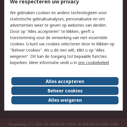
Bestellen
Inkoopoplossingen
We respecteren uw privacy
Retouren
Technisch advies
We gebruiken cookies en andere technologieën voor
Track & Trace
statistische gebruiksanalyses, personalisatie en om
advertenties weer te geven op websites van derden.
Wettelijk
Door op "Alles accepteren" te klikken, geeft u
toestemming voor de verwerking van niet-essentiële
Cookiebeleid
Email veiligheid
cookies. U kunt uw cookies selecteren door te klikken op
Privacybeleid
Websitevoorwaarden
"Beheer cookies". Als u dit niet wilt, klikt u op "Alles
weigeren". Dit kan de toegang tot bepaalde functies
Algemene
beperken. Meer informatie vindt u in
ons cookiebeleid
verkoopvoorwaarden
Over RS
Alles accepteren
RS Group
Over ons
Beheer cookies
RS wereldwijd
Werken bij RS
Alles weigeren
ESG
Bingerweg 19 | 2031 AZ HAARLEM | BTW: NL 806 558 519.B01 | KvK