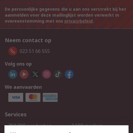
De persoonlijke gegevens die u aan ons verstrekt bij het
aanmelden voor deze mailinglijst worden verwerkt in
overeenstemming met ons
privacybeleid
.
Neem contact op
023 51 66 555
Volg ons op
We aanvaarden
Services
750.000 producten
2.500 merken