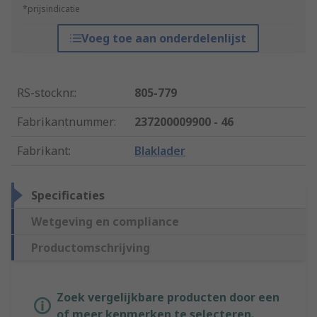
*prijsindicatie
Voeg toe aan onderdelenlijst
RS-stocknr.
:
805-779
Fabrikantnummer
:
237200009900 - 46
Fabrikant
:
Blaklader
Specificaties
Wetgeving en compliance
Productomschrijving
Zoek vergelijkbare producten door een
of meer kenmerken te selecteren.