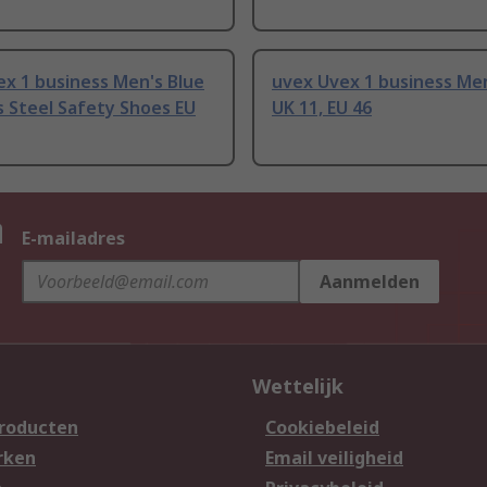
x 1 business Men's Blue
uvex Uvex 1 business Me
s Steel Safety Shoes EU
UK 11, EU 46
n
E-mailadres
Aanmelden
Wettelijk
producten
Cookiebeleid
rken
Email veiligheid