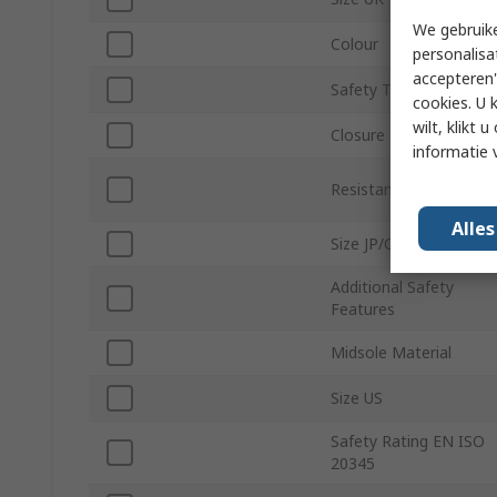
We gebruike
Colour
personalisa
accepteren"
Safety Toe Type
cookies. U 
wilt, klikt
Closure Type
informatie 
Resistance Features
Alle
Size JP/CN
Additional Safety
Features
Midsole Material
Size US
Safety Rating EN ISO
20345