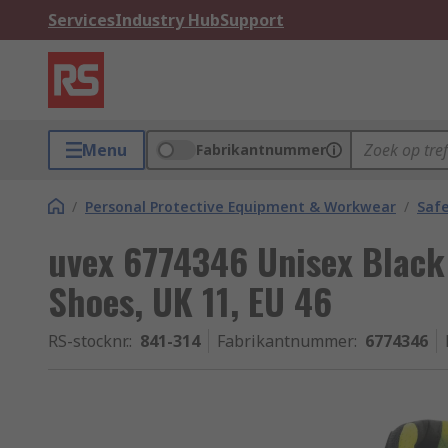
Services
Industry Hub
Support
Menu
Fabrikantnummer
/
Personal Protective Equipment & Workwear
/
Saf
uvex 6774346 Unisex Black 
Shoes, UK 11, EU 46
RS-stocknr.
:
841-314
Fabrikantnummer
:
6774346