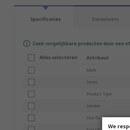
Specificaties
Datasheets
Zoek vergelijkbare producten door een o
Alles selecteren
Attribuut
Merk
Series
Product Type
Gender
Size EU
We resp
Size UK