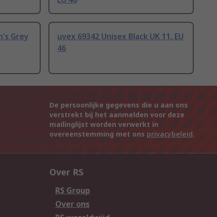
n's Grey
uvex 69342 Unisex Black UK 11, EU
46
De persoonlijke gegevens die u aan ons
verstrekt bij het aanmelden voor deze
mailinglijst worden verwerkt in
overeenstemming met ons
privacybeleid
.
Over RS
RS Group
Over ons