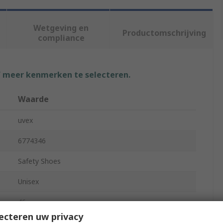
Wetgeving en
Productomschrijving
compliance
f meer kenmerken te selecteren.
Waarde
uvex
6774346
Safety Shoes
Unisex
46
ecteren uw privacy
11