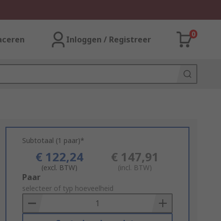
0
aceren
Inloggen / Registreer
Subtotaal (1 paar)*
€ 122,24
€ 147,91
(excl. BTW)
(incl. BTW)
Add
Paar
to
selecteer of typ hoeveelheid
Basket