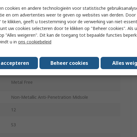
n cookies en andere technologieën voor statistische gebruiksanalys
Black
tie en om advertenties weer te geven op websites van derden. Door 
 te klikken, geeft u toestemming voor de verwerking van niet-essent
Metal Free
kunt uw cookies selecteren door te klikken op "Beheer cookies". Als u 
 u op "Alles weigeren". Dit kan de toegang tot bepaalde functies beper
Lace
vindt u in
ons cookiebeleid
Heat Resistant, Oil Resistant, Slip Resistant, Water
Repellent
s accepteren
Beheer cookies
Alles wei
30
Metal Free
Non-Metallic Anti-Penetration Midsole
12
S3