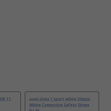
UK 11,
uvex Uvex 1 sport white Unisex
White Composite Safety Shoes
EU 46