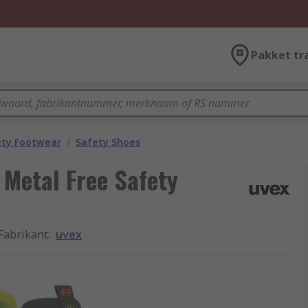
Pakket tr
ety Footwear
/
Safety Shoes
Metal Free Safety
Fabrikant
:
uvex