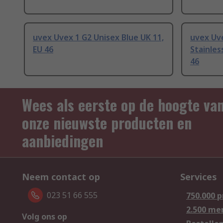
uvex Uvex 1 G2 Unisex Blue UK 11,
uvex Uve
EU 46
Stainles
46
Wees als eerste op de hoogte va
onze nieuwste producten en
aanbiedingen
Neem contact op
Services
023 51 66 555
750.000 
2.500 me
Volg ons op