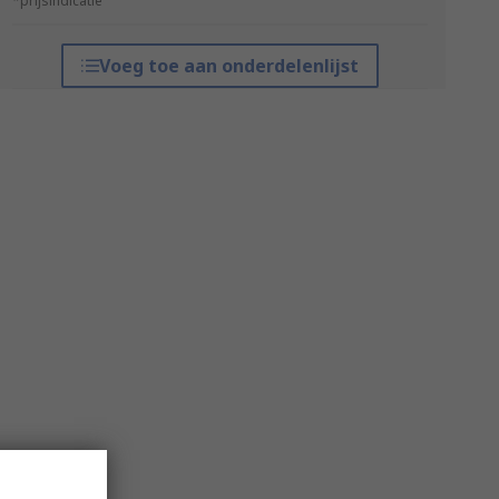
*prijsindicatie
Voeg toe aan onderdelenlijst