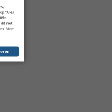
es,
op "Alles
iële
dit niet
ken. Meer
geren