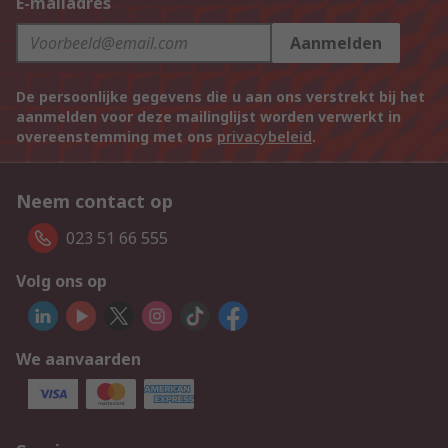
E-mailadres
Aanmelden
De persoonlijke gegevens die u aan ons verstrekt bij het
aanmelden voor deze mailinglijst worden verwerkt in
overeenstemming met ons
privacybeleid
.
Neem contact op
023 51 66 555
Volg ons op
We aanvaarden