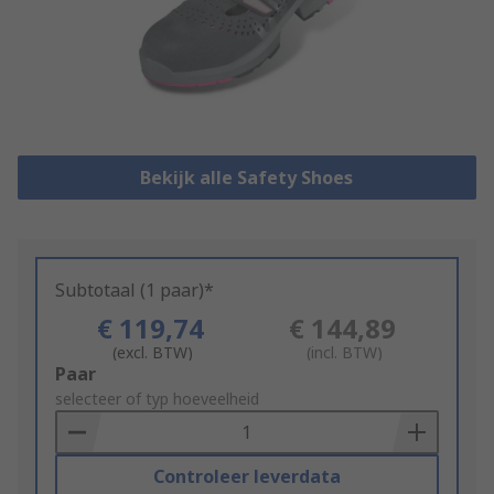
Bekijk alle Safety Shoes
Subtotaal (1 paar)*
€ 119,74
€ 144,89
(excl. BTW)
(incl. BTW)
Add
Paar
to
selecteer of typ hoeveelheid
Basket
Controleer leverdata