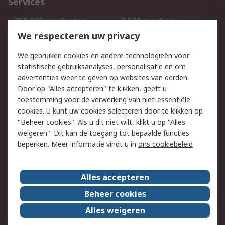
Services
750.000 producten
2.500 merken
Bestellen
Inkoopoplossingen
We respecteren uw privacy
Retouren
Technisch advies
We gebruiken cookies en andere technologieën voor
Track & Trace
statistische gebruiksanalyses, personalisatie en om
advertenties weer te geven op websites van derden.
Wettelijk
Door op "Alles accepteren" te klikken, geeft u
toestemming voor de verwerking van niet-essentiële
Cookiebeleid
Email veiligheid
cookies. U kunt uw cookies selecteren door te klikken op
Privacybeleid
Websitevoorwaarden
"Beheer cookies". Als u dit niet wilt, klikt u op "Alles
weigeren". Dit kan de toegang tot bepaalde functies
Algemene
beperken. Meer informatie vindt u in
ons cookiebeleid
verkoopvoorwaarden
Over RS
Alles accepteren
RS Group
Over ons
Beheer cookies
RS wereldwijd
Werken bij RS
Alles weigeren
ESG