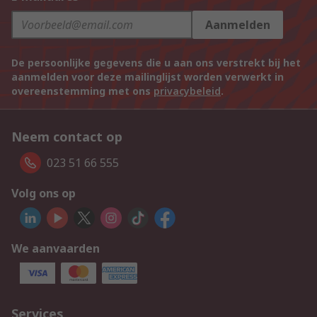
Aanmelden
De persoonlijke gegevens die u aan ons verstrekt bij het
aanmelden voor deze mailinglijst worden verwerkt in
overeenstemming met ons
privacybeleid
.
Neem contact op
023 51 66 555
Volg ons op
We aanvaarden
Services