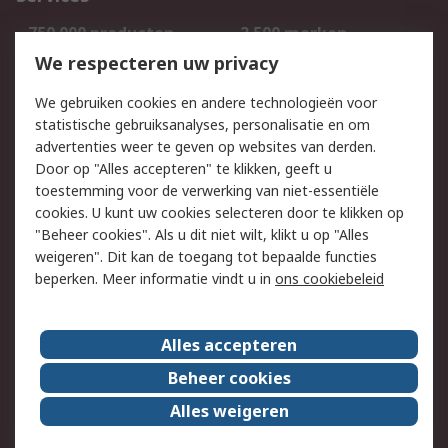
750.000 producten
2.500 merken
Bestellen
Inkoopoplossingen
We respecteren uw privacy
Retouren
Technisch advies
We gebruiken cookies en andere technologieën voor
Track & Trace
statistische gebruiksanalyses, personalisatie en om
advertenties weer te geven op websites van derden.
Wettelijk
Door op "Alles accepteren" te klikken, geeft u
toestemming voor de verwerking van niet-essentiële
Cookiebeleid
Email veiligheid
cookies. U kunt uw cookies selecteren door te klikken op
Privacybeleid
Websitevoorwaarden
"Beheer cookies". Als u dit niet wilt, klikt u op "Alles
weigeren". Dit kan de toegang tot bepaalde functies
Algemene
beperken. Meer informatie vindt u in
ons cookiebeleid
verkoopvoorwaarden
Over RS
Alles accepteren
RS Group
Over ons
Beheer cookies
RS wereldwijd
Werken bij RS
Alles weigeren
ESG