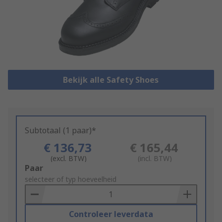
Bekijk alle Safety Shoes
Subtotaal (1 paar)*
€ 136,73
€ 165,44
(excl. BTW)
(incl. BTW)
Add
Paar
to
selecteer of typ hoeveelheid
Basket
Controleer leverdata