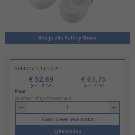
Bekijk alle Safety Shoes
Subtotaal (1 paar)*
€ 52,69
€ 63,75
(excl. BTW)
(incl. BTW)
Add
Paar
to
selecteer of typ hoeveelheid
Basket
Controleer leverdata
Bestellen