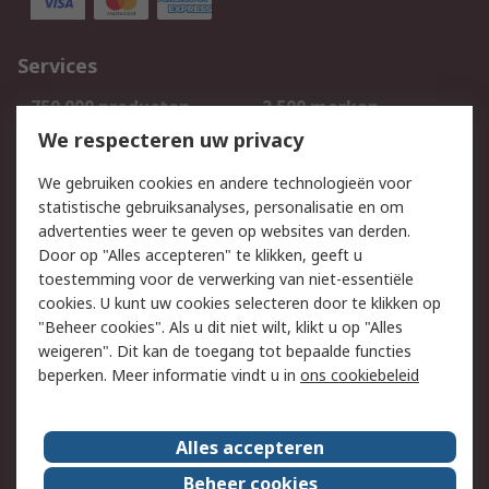
Services
750.000 producten
2.500 merken
Bestellen
Inkoopoplossingen
We respecteren uw privacy
Retouren
Technisch advies
We gebruiken cookies en andere technologieën voor
Track & Trace
statistische gebruiksanalyses, personalisatie en om
advertenties weer te geven op websites van derden.
Wettelijk
Door op "Alles accepteren" te klikken, geeft u
toestemming voor de verwerking van niet-essentiële
Cookiebeleid
Email veiligheid
cookies. U kunt uw cookies selecteren door te klikken op
Privacybeleid
Websitevoorwaarden
"Beheer cookies". Als u dit niet wilt, klikt u op "Alles
weigeren". Dit kan de toegang tot bepaalde functies
Algemene
beperken. Meer informatie vindt u in
ons cookiebeleid
verkoopvoorwaarden
Over RS
Alles accepteren
RS Group
Over ons
Beheer cookies