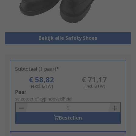
Bekijk alle Safety Shoes
Subtotaal (1 paar)*
€ 58,82
€ 71,17
(excl. BTW)
(incl. BTW)
Add
Paar
to
selecteer of typ hoeveelheid
Basket
Bestellen