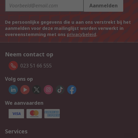
Aanmelden
De persoonlijke gegevens die u aan ons verstrekt bij het
aanmelden voor deze mailinglijst worden verwerkt in
overeenstemming met ons
privacybeleid
.
Neem contact op
023 51 66 555
Volg ons op
We aanvaarden
Services