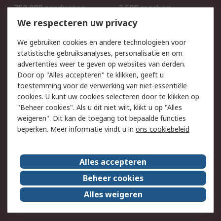
750.000 producten
2.500 merken
Bestellen
Inkoopoplossingen
We respecteren uw privacy
Retouren
Technisch advies
We gebruiken cookies en andere technologieën voor
Track & Trace
statistische gebruiksanalyses, personalisatie en om
advertenties weer te geven op websites van derden.
Wettelijk
Door op "Alles accepteren" te klikken, geeft u
toestemming voor de verwerking van niet-essentiële
Cookiebeleid
Email veiligheid
cookies. U kunt uw cookies selecteren door te klikken op
Privacybeleid
Websitevoorwaarden
"Beheer cookies". Als u dit niet wilt, klikt u op "Alles
weigeren". Dit kan de toegang tot bepaalde functies
Algemene
beperken. Meer informatie vindt u in
ons cookiebeleid
verkoopvoorwaarden
Over RS
Alles accepteren
RS Group
Over ons
Beheer cookies
RS wereldwijd
Werken bij RS
Alles weigeren
ESG