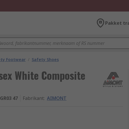
Pakket tr
ety Footwear
/
Safety Shoes
ex White Composite
GR03 47
Fabrikant
:
AIMONT