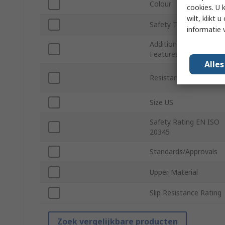
Colour
cookies. U 
wilt, klikt
Safety Toe Type
informatie 
Additional Safety
Features
Alle
Resistance Features
Size US
Safety Rating EN ISO
20345
Standards/Approvals
Upper Material
Slip Resistance Rating
Zoek vergelijkbare producten