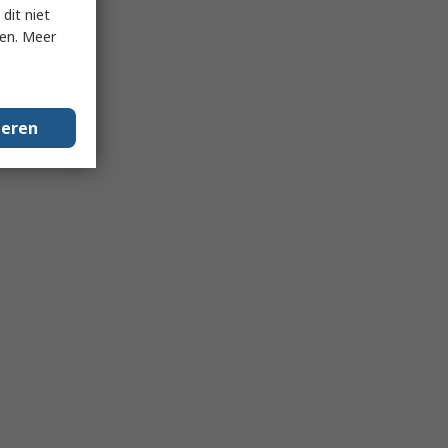
dit niet
ken. Meer
geren