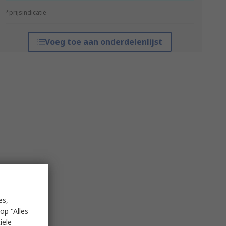
*prijsindicatie
Voeg toe aan onderdelenlijst
es,
op "Alles
iële