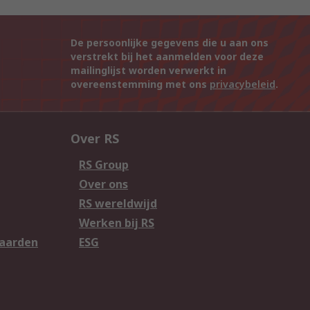
De persoonlijke gegevens die u aan ons
verstrekt bij het aanmelden voor deze
mailinglijst worden verwerkt in
overeenstemming met ons
privacybeleid
.
Over RS
RS Group
Over ons
RS wereldwijd
Werken bij RS
aarden
ESG