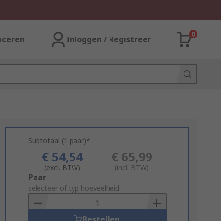
0
aceren
Inloggen / Registreer
Subtotaal (1 paar)*
€ 54,54
€ 65,99
(excl. BTW)
(incl. BTW)
Add
Paar
to
selecteer of typ hoeveelheid
Basket
Bestellen