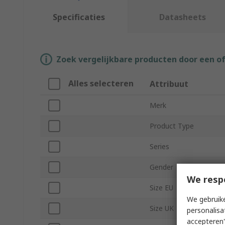
Specificaties
Datasheets
Zoek vergelijkbare producten door een o
Alles selecteren
Attribuut
Merk
Product Type
Series
Gender
We resp
Size EU
We gebruike
Size UK
personalisa
accepteren"