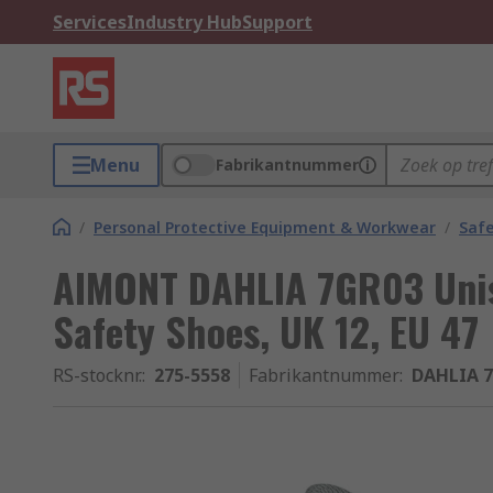
Services
Industry Hub
Support
Menu
Fabrikantnummer
/
Personal Protective Equipment & Workwear
/
Saf
AIMONT DAHLIA 7GR03 Unis
Safety Shoes, UK 12, EU 47
RS-stocknr.
:
275-5558
Fabrikantnummer
:
DAHLIA 7