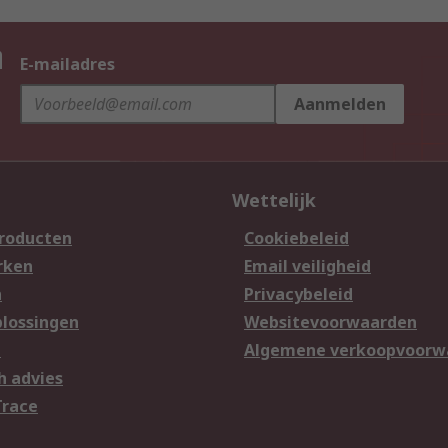
n
E-mailadres
Aanmelden
Wettelijk
producten
Cookiebeleid
rken
Email veiligheid
n
Privacybeleid
lossingen
Websitevoorwaarden
n
Algemene verkoopvoorw
h advies
Trace