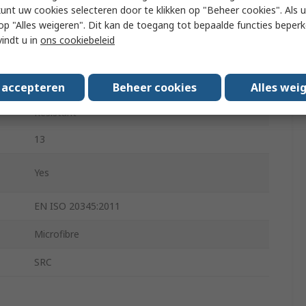
White
kunt uw cookies selecteren door te klikken op "Beheer cookies". Als u 
 u op "Alles weigeren". Dit kan de toegang tot bepaalde functies beper
Composite
vindt u in
ons cookiebeleid
A
s accepteren
Beheer cookies
Alles wei
Resists Grease and Cleaning Products, Scuff
Resistant
13
Yes
EN ISO 20345:2011
Microfibre
SRC