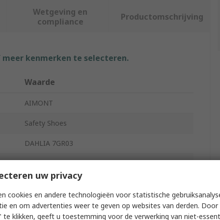
Wetgeving en
Productomschrijving
compliance
f meer kenmerken te selecteren.
Waarde
AIMONT
Safety Shoes
DAHLIA 7GR03
Unisex
ecteren uw privacy
47
n cookies en andere technologieën voor statistische gebruiksanalys
12
tie en om advertenties weer te geven op websites van derden. Door 
 te klikken, geeft u toestemming voor de verwerking van niet-essent