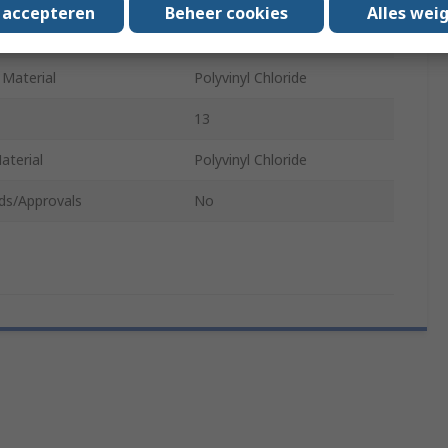
s accepteren
Beheer cookies
Alles wei
Toe Type
Steel
 Material
Polyvinyl Chloride
13
aterial
Polyvinyl Chloride
ds/Approvals
No