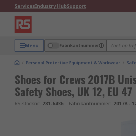
Services
Industry Hub
Support
Menu
Fabrikantnummer
/
Personal Protective Equipment & Workwear
/
Saf
Shoes for Crews 2017B Unis
Safety Shoes, UK 12, EU 47
RS-stocknr.
:
281-6436
Fabrikantnummer
:
2017B - 1