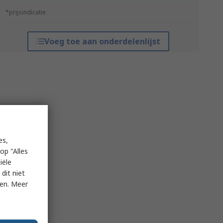
*prijsindicatie
Voeg toe aan onderdelenlijst
es,
op "Alles
iële
dit niet
ken. Meer