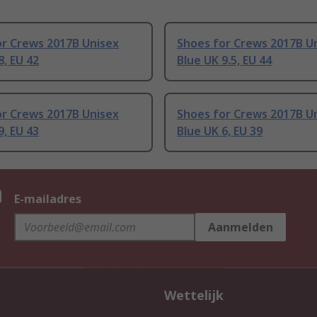
or Crews 2017B Unisex
Shoes for Crews 2017B U
8, EU 42
Blue UK 9.5, EU 44
or Crews 2017B Unisex
Shoes for Crews 2017B U
9, EU 43
Blue UK 6, EU 39
n
E-mailadres
Aanmelden
Wettelijk