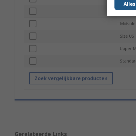
Alle
Safety 
Midsole
Size US
Upper M
Standar
Zoek vergelijkbare producten
Gerelateerde Links