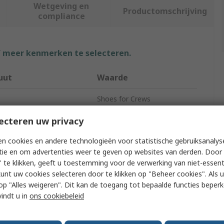
Wetgeving en
Productomschrijving
compliance
f meer kenmerken te selecteren.
uut
Waarde
Shoes for Crews
 Type
Safety Shoes
ecteren uw privacy
2017B
n cookies en andere technologieën voor statistische gebruiksanalys
tie en om advertenties weer te geven op websites van derden. Door 
Unisex
 te klikken, geeft u toestemming voor de verwerking van niet-essent
kunt uw cookies selecteren door te klikken op "Beheer cookies". Als u 
47
 u op "Alles weigeren". Dit kan de toegang tot bepaalde functies beper
vindt u in
ons cookiebeleid
12
Blue, White