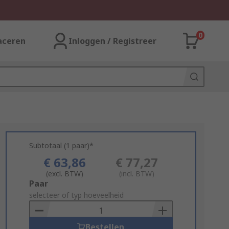
0
aceren
Inloggen / Registreer
Subtotaal (1 paar)*
€ 63,86
€ 77,27
(excl. BTW)
(incl. BTW)
Add
Paar
to
selecteer of typ hoeveelheid
Basket
Bestellen