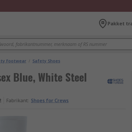
Pakket tr
ety Footwear
/
Safety Shoes
ex Blue, White Steel
2
Fabrikant
:
Shoes for Crews