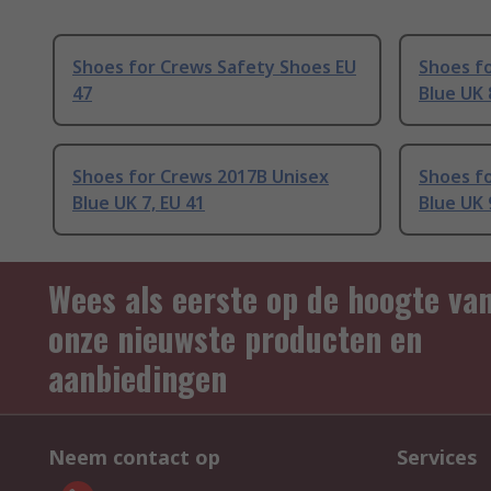
Shoes for Crews Safety Shoes EU
Shoes f
47
Blue UK 
Shoes for Crews 2017B Unisex
Shoes f
Blue UK 7, EU 41
Blue UK 
Wees als eerste op de hoogte va
onze nieuwste producten en
aanbiedingen
Neem contact op
Services