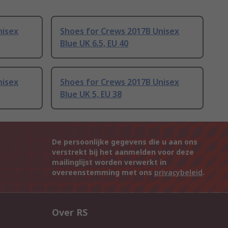
nisex
Shoes for Crews 2017B Unisex
Blue UK 6.5, EU 40
nisex
Shoes for Crews 2017B Unisex
Blue UK 5, EU 38
De persoonlijke gegevens die u aan ons
verstrekt bij het aanmelden voor deze
mailinglijst worden verwerkt in
overeenstemming met ons
privacybeleid
.
Over RS