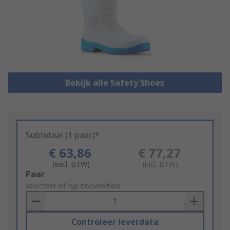
Bekijk alle Safety Shoes
Subtotaal (1 paar)*
€ 63,86
€ 77,27
(excl. BTW)
(incl. BTW)
Add
Paar
to
selecteer of typ hoeveelheid
Basket
Controleer leverdata