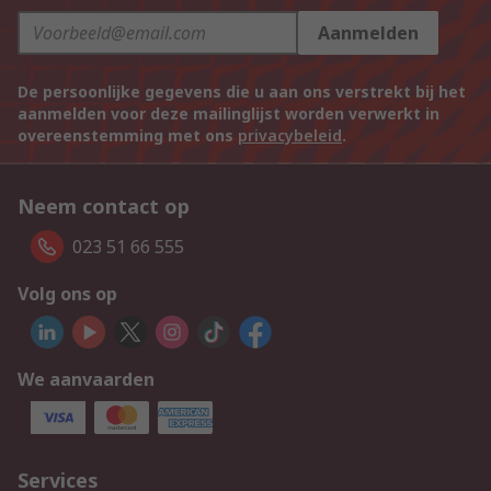
Aanmelden
De persoonlijke gegevens die u aan ons verstrekt bij het
aanmelden voor deze mailinglijst worden verwerkt in
overeenstemming met ons
privacybeleid
.
Neem contact op
023 51 66 555
Volg ons op
We aanvaarden
Services