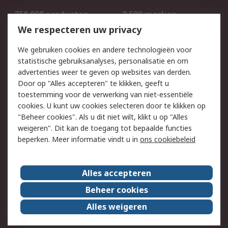
750.000 producten
2.500 merken
Bestellen
Inkoopoplossingen
We respecteren uw privacy
Retouren
Technisch advies
We gebruiken cookies en andere technologieën voor
Track & Trace
statistische gebruiksanalyses, personalisatie en om
advertenties weer te geven op websites van derden.
Wettelijk
Door op "Alles accepteren" te klikken, geeft u
toestemming voor de verwerking van niet-essentiële
Cookiebeleid
Email veiligheid
cookies. U kunt uw cookies selecteren door te klikken op
Privacybeleid
Websitevoorwaarden
"Beheer cookies". Als u dit niet wilt, klikt u op "Alles
weigeren". Dit kan de toegang tot bepaalde functies
Algemene
beperken. Meer informatie vindt u in
ons cookiebeleid
verkoopvoorwaarden
Over RS
Alles accepteren
RS Group
Over ons
Beheer cookies
RS wereldwijd
Werken bij RS
Alles weigeren
ESG