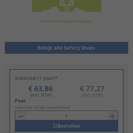
Bekijk alle Safety Shoes
Subtotaal (1 paar)*
€ 63,86
€ 77,27
(excl. BTW)
(incl. BTW)
Add
Paar
to
selecteer of typ hoeveelheid
Basket
Bestellen