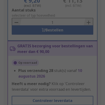
€ 9,20
€ 11,13
(excl. BTW)
(incl. BTW)
Add
Aantal stuks
to
selecteer of typ hoeveelheid
Basket
Bestellen
GRATIS bezorging voor bestellingen van
meer dan € 90,00
Op voorraad
Plus verzending
28
stuk(s) vanaf
10
augustus 2026
Heeft u meer nodig?
Klik op 'Controleer
leverdata' voor extra voorraad en levertijden.
Controleer leverdata