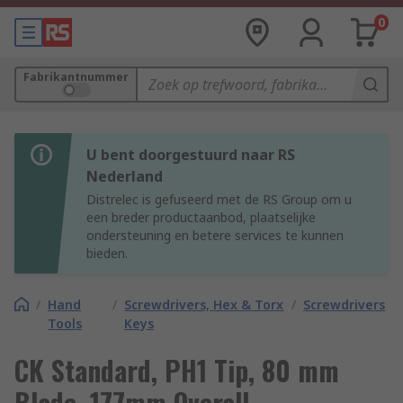
0
Fabrikantnummer
U bent doorgestuurd naar RS
Nederland
Distrelec is gefuseerd met de RS Group om u
een breder productaanbod, plaatselijke
ondersteuning en betere services te kunnen
bieden.
/
Hand
/
Screwdrivers, Hex & Torx
/
Screwdrivers
Tools
Keys
CK Standard, PH1 Tip, 80 mm
Blade, 177mm Overall