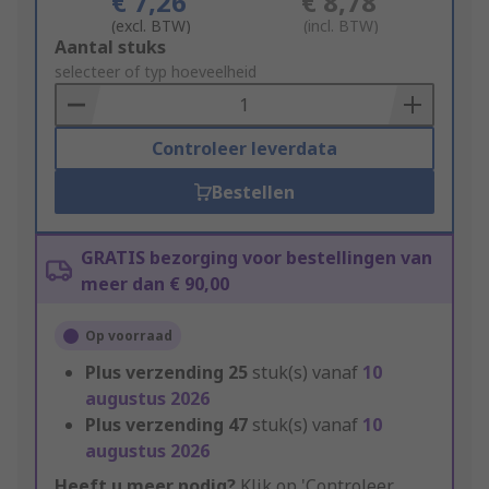
€ 7,26
€ 8,78
(excl. BTW)
(incl. BTW)
Add
Aantal stuks
to
selecteer of typ hoeveelheid
Basket
Controleer leverdata
Bestellen
GRATIS bezorging voor bestellingen van
meer dan € 90,00
Op voorraad
Plus verzending
25
stuk(s) vanaf
10
augustus 2026
Plus verzending
47
stuk(s) vanaf
10
augustus 2026
Heeft u meer nodig?
Klik op 'Controleer