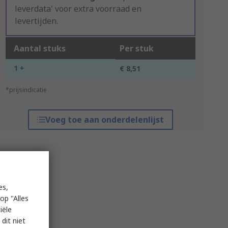
leverdata' voor extra voorraad en
levertijden.
Aantal stuks
Per stuk
1 +
€ 8,51
*prijsindicatie
Voeg toe aan onderdelenlijst
es,
op "Alles
iële
dit niet