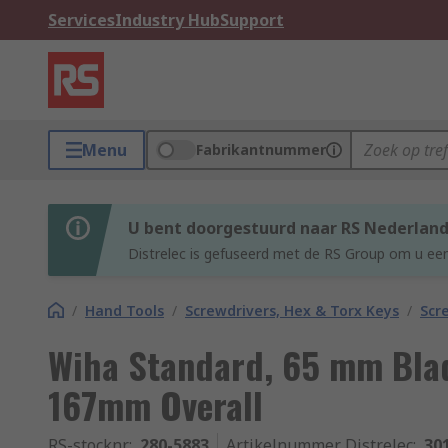
Services
Industry Hub
Support
Menu
Fabrikantnummer
U bent doorgestuurd naar RS Nederlan
Distrelec is gefuseerd met de RS Group om u een
/
Hand Tools
/
Screwdrivers, Hex & Torx Keys
/
Scr
Wiha Standard, 65 mm Bla
167mm Overall
RS-stocknr.
:
280-5883
Artikelnummer Distrelec
:
30