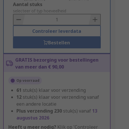
Add
Aantal stuks
to
selecteer of typ hoeveelheid
Basket
Controleer leverdata
Bestellen
GRATIS bezorging voor bestellingen
van meer dan € 90,00
Op voorraad
61
stuk(s) klaar voor verzending
12
stuk(s) klaar voor verzending vanaf
een andere locatie
Plus verzending
230
stuk(s) vanaf
13
augustus 2026
Heeft u meer nodig?
Klik op 'Controleer