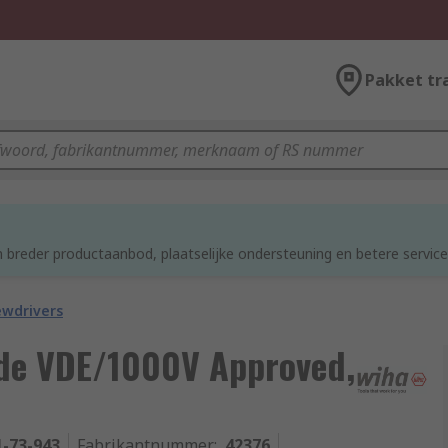
Pakket tr
d
 breder productaanbod, plaatselijke ondersteuning en betere service
ewdrivers
de VDE/1000V Approved,
1-73-943
Fabrikantnummer
:
42376