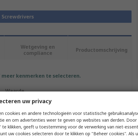
e Screwdrivers
Wetgeving en
Productomschrijving
compliance
f meer kenmerken te selecteren.
Waarde
ecteren uw privacy
Wiha
n cookies en andere technologieën voor statistische gebruiksanalys
Screwdriver
tie en om advertenties weer te geven op websites van derden. Door 
 te klikken, geeft u toestemming voor de verwerking van niet-essent
Standard
kunt uw cookies selecteren door te klikken op "Beheer cookies". Als u 