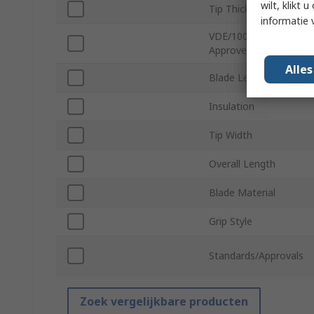
wilt, klikt
Tip Thickness
informatie 
VDE/1000V
Approved
Alle
Blade Length
Insulation
Tip Width
Overall Length
Blade Material
Grip Style
Standards/Approvals
Zoek vergelijkbare producten