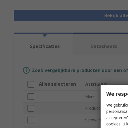
Bekijk all
Specificaties
Datasheets
Zoek vergelijkbare producten door een o
Alles selecteren
Attribuut
We resp
Merk
We gebruike
Product Type
personalisa
accepteren"
Screwdriver Type
cookies. U 