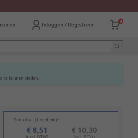
0
aceren
Inloggen / Registreer
s te kunnen bieden.
Subtotaal (1 eenheid)*
€ 8,51
€ 10,30
(excl. BTW)
(incl. BTW)