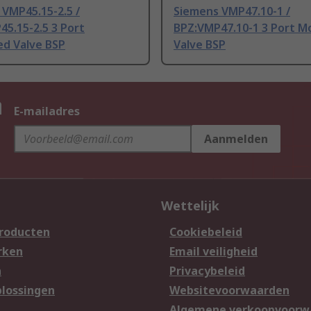
VMP45.15-2.5 /
Siemens VMP47.10-1 /
5.15-2.5 3 Port
BPZ:VMP47.10-1 3 Port M
ed Valve BSP
Valve BSP
n
E-mailadres
Aanmelden
Wettelijk
producten
Cookiebeleid
rken
Email veiligheid
n
Privacybeleid
lossingen
Websitevoorwaarden
n
Algemene verkoopvoorw