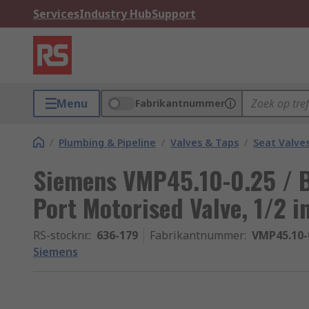
Services
Industry Hub
Support
Menu
Fabrikantnummer
/
Plumbing & Pipeline
/
Valves & Taps
/
Seat Valve
Siemens VMP45.10-0.25 / 
Port Motorised Valve, 1/2 i
RS-stocknr.
:
636-179
Fabrikantnummer
:
VMP45.10-0
Siemens