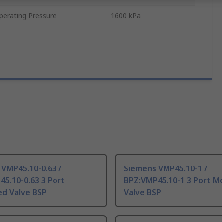
erating Pressure
1600 kPa
 VMP45.10-0.63 /
Siemens VMP45.10-1 /
5.10-0.63 3 Port
BPZ:VMP45.10-1 3 Port M
ed Valve BSP
Valve BSP