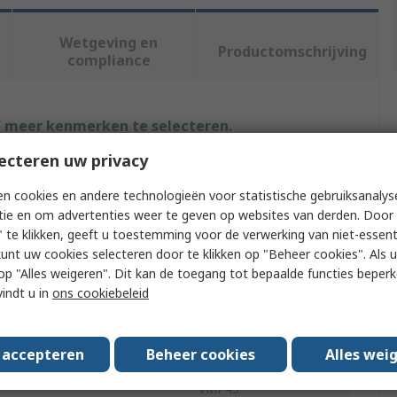
Wetgeving en
Productomschrijving
compliance
f meer kenmerken te selecteren.
ecteren uw privacy
Waarde
n cookies en andere technologieën voor statistische gebruiksanalys
Siemens
tie en om advertenties weer te geven op websites van derden. Door 
 te klikken, geeft u toestemming voor de verwerking van niet-essent
e
Motorised Valve
kunt uw cookies selecteren door te klikken op "Beheer cookies". Als u 
 u op "Alles weigeren". Dit kan de toegang tot bepaalde functies beper
dard
BSP
vindt u in
ons cookiebeleid
1/2 in G
Ports
3
s accepteren
Beheer cookies
Alles wei
VMP45