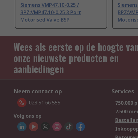
Siemens VMP47.10-0.25 /
Siemens 
BPZ:VMP47.10-0.25 3 Port
BPZ:VMP4
Motorised Valve BSP
Motoris
Wees als eerste op de hoogte va
onze nieuwste producten en
aanbiedingen
Neem contact op
Services
023 51 66 555
750.000 
2.500 me
Volg ons op
Bestelle
Inkoopop
Retoure