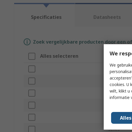
Specificaties
Datasheets
Zoek vergelijkbare producten door een o
We resp
Alles selecteren
Attribuut
We gebruike
Merk
personalisa
accepteren"
Product Typ
cookies. U 
wilt, klikt
Thread Stan
informatie 
Thread Size
Number of 
Alle
Series