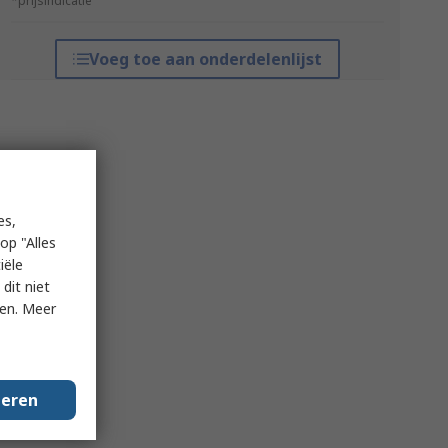
*prijsindicatie
Voeg toe aan onderdelenlijst
es,
op "Alles
iële
dit niet
ken. Meer
geren