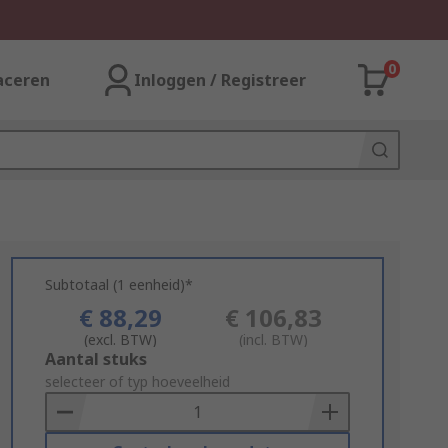
0
aceren
Inloggen / Registreer
Subtotaal (1 eenheid)*
€ 88,29
€ 106,83
(excl. BTW)
(incl. BTW)
Add
Aantal stuks
to
selecteer of typ hoeveelheid
Basket