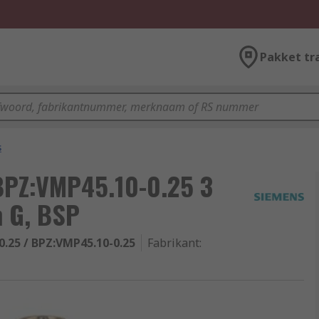
Pakket tr
s
BPZ:VMP45.10-0.25 3
n G, BSP
.25 / BPZ:VMP45.10-0.25
Fabrikant
: