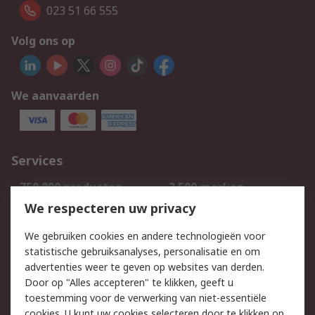
023 51 66 555
Volg ons op
We aanvaarden
Services
750.000 producten
2.500 merken
Bestellen
Inkoopoplossingen
We respecteren uw privacy
Retouren
Technisch advies
We gebruiken cookies en andere technologieën voor
Track & Trace
statistische gebruiksanalyses, personalisatie en om
advertenties weer te geven op websites van derden.
Wettelijk
Door op "Alles accepteren" te klikken, geeft u
toestemming voor de verwerking van niet-essentiële
Cookiebeleid
Email veiligheid
cookies. U kunt uw cookies selecteren door te klikken op