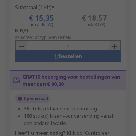
Subtotaal (1 kit)*
€ 15,35
€ 18,57
(excl. BTW)
(incl. BTW)
Add
Kit(s)
to
selecteer of typ hoeveelheid
Basket
Bestellen
GRATIS bezorging voor bestellingen van
meer dan € 90,00
Op voorraad
36
stuk(s) klaar voor verzending
166
stuk(s) klaar voor verzending vanaf
een andere locatie
Heeft u meer nodig?
Klik op 'Controleer