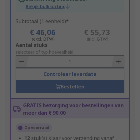
Bekijk bulkkorting
Subtotaal (1 eenheid)*
€ 46,06
€ 55,73
(excl. BTW)
(incl. BTW)
Add
Aantal stuks
to
selecteer of typ hoeveelheid
Basket
Controleer leverdata
Bestellen
GRATIS bezorging voor bestellingen van
meer dan € 90,00
Op voorraad
12
stuk(s) klaar voor verzending vanaf