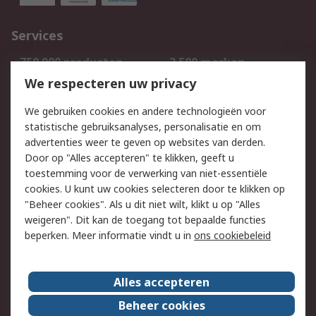
Services
750.000 producten
2.500 merken
Bestellen
Inkoopoplossingen
We respecteren uw privacy
Retouren
Technisch advies
We gebruiken cookies en andere technologieën voor
Track & Trace
statistische gebruiksanalyses, personalisatie en om
advertenties weer te geven op websites van derden.
Wettelijk
Door op "Alles accepteren" te klikken, geeft u
toestemming voor de verwerking van niet-essentiële
Cookiebeleid
Email veiligheid
cookies. U kunt uw cookies selecteren door te klikken op
Privacybeleid
Websitevoorwaarden
"Beheer cookies". Als u dit niet wilt, klikt u op "Alles
weigeren". Dit kan de toegang tot bepaalde functies
Algemene
beperken. Meer informatie vindt u in
ons cookiebeleid
verkoopvoorwaarden
Over RS
Alles accepteren
RS Group
Over ons
Beheer cookies