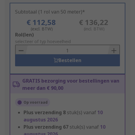
Subtotaal (1 rol van 50 meter)*
€ 112,58
€ 136,22
(excl. BTW)
(incl. BTW)
Add
Rol(len)
to
selecteer of typ hoeveelheid
Basket
Bestellen
GRATIS bezorging voor bestellingen van
meer dan € 90,00
Op voorraad
Plus verzending
8
stuk(s) vanaf
10
augustus 2026
Plus verzending
67
stuk(s) vanaf
10
augustus 2026