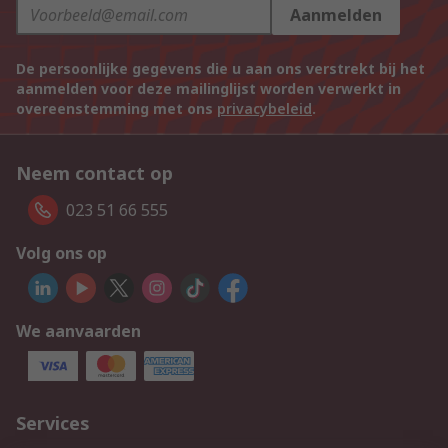
Aanmelden
De persoonlijke gegevens die u aan ons verstrekt bij het
aanmelden voor deze mailinglijst worden verwerkt in
overeenstemming met ons
privacybeleid
.
Neem contact op
023 51 66 555
Volg ons op
We aanvaarden
Services