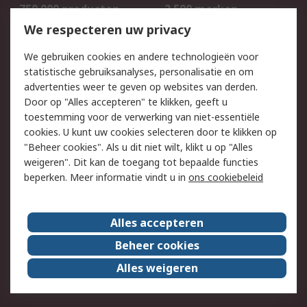
750.000 producten
2.500 merken
Bestellen
Inkoopoplossingen
We respecteren uw privacy
Retouren
Technisch advies
We gebruiken cookies en andere technologieën voor
Track & Trace
statistische gebruiksanalyses, personalisatie en om
advertenties weer te geven op websites van derden.
Wettelijk
Door op "Alles accepteren" te klikken, geeft u
toestemming voor de verwerking van niet-essentiële
Cookiebeleid
Email veiligheid
cookies. U kunt uw cookies selecteren door te klikken op
Privacybeleid
Websitevoorwaarden
"Beheer cookies". Als u dit niet wilt, klikt u op "Alles
weigeren". Dit kan de toegang tot bepaalde functies
Algemene
beperken. Meer informatie vindt u in
ons cookiebeleid
verkoopvoorwaarden
Over RS
Alles accepteren
RS Group
Over ons
Beheer cookies
RS wereldwijd
Werken bij RS
Alles weigeren
ESG