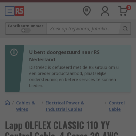
0
Fabrikantnummer
U bent doorgestuurd naar RS
Nederland
Distrelec is gefuseerd met de RS Group om u
een breder productaanbod, plaatselijke
ondersteuning en betere services te kunnen
bieden.
/
Cables &
/
Electrical Power &
/
Control
Wires
Industrial Cables
Cable
Lapp OLFLEX CLASSIC 110 YY
Control Cable, 4 Cores 20 AWG,