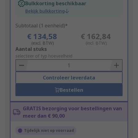
Bulkkorting beschikbaar
Bekijk bulkkorting
Subtotaal (1 eenheid)*
€ 134,58
€ 162,84
(excl. BTW)
(incl. BTW)
Add
Aantal stuks
to
selecteer of typ hoeveelheid
Basket
Controleer leverdata
Bestellen
GRATIS bezorging voor bestellingen van
meer dan € 90,00
Tijdelijk niet op voorraad