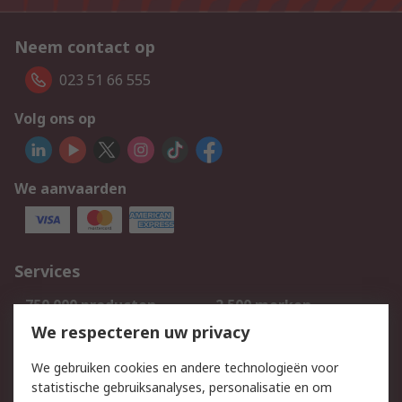
Neem contact op
023 51 66 555
Volg ons op
We aanvaarden
Services
750.000 producten
2.500 merken
Bestellen
Inkoopoplossingen
We respecteren uw privacy
Retouren
Technisch advies
We gebruiken cookies en andere technologieën voor
Track & Trace
statistische gebruiksanalyses, personalisatie en om