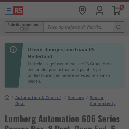
0
Fabrikantnummer
U bent doorgestuurd naar RS
Nederland
Distrelec is gefuseerd met de RS Group om u
een breder productaanbod, plaatselijke
ondersteuning en betere services te kunnen
bieden.
/
Automation & Control
/
Sensors
/
Sensor
Gear
Connectivity
Lumberg Automation 606 Series
Sensor Box, 8 Port, Open End, 5