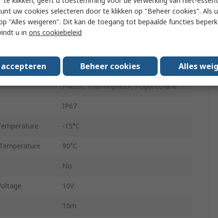
 te klikken, geeft u toestemming voor de verwerking van niet-essent
e
M12
kunt uw cookies selecteren door te klikken op "Beheer cookies". Als u 
 u op "Alles weigeren". Dit kan de toegang tot bepaalde functies beper
Voltage
32V
vindt u in
ons cookiebeleid
ASB
s accepteren
Beheer cookies
Alles wei
M8
Plastic, Thermoplastic Polyurethane
IP67
Temperature
-15°C
Temperature
90°C
No
oltage
10V
10m