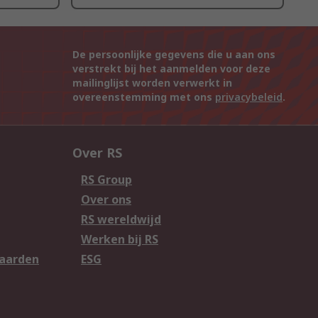
De persoonlijke gegevens die u aan ons
verstrekt bij het aanmelden voor deze
mailinglijst worden verwerkt in
overeenstemming met ons
privacybeleid
.
Over RS
RS Group
Over ons
RS wereldwijd
Werken bij RS
aarden
ESG