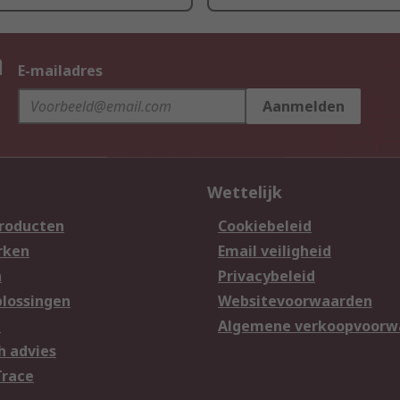
n
E-mailadres
Aanmelden
Wettelijk
producten
Cookiebeleid
rken
Email veiligheid
n
Privacybeleid
lossingen
Websitevoorwaarden
n
Algemene verkoopvoorw
h advies
Trace