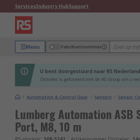
Services
Industry Hub
Support
Menu
Fabrikantnummer
U bent doorgestuurd naar RS Nederlan
Distrelec is gefuseerd met de RS Group om u een
/
Automation & Control Gear
/
Sensors
/
Sensor Co
Lumberg Automation ASB Se
Port, M8, 10 m
RS-stocknr.
:
508-5242
Artikelnummer Distrelec
:
14