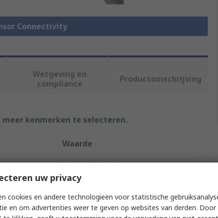
ensor Connectivity
Wetgeving en
Productomschrijving
compliance
f meer kenmerken te selecteren.
Waarde
Lumberg Automation
ecteren uw privacy
Sensor Box
n cookies en andere technologieën voor statistische gebruiksanalys
4
tie en om advertenties weer te geven op websites van derden. Door 