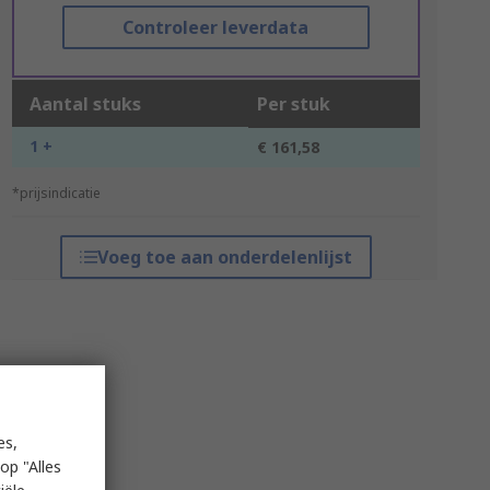
Controleer leverdata
Aantal stuks
Per stuk
1 +
€ 161,58
*prijsindicatie
Voeg toe aan onderdelenlijst
es,
op "Alles