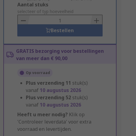
Add
Aantal stuks
to
selecteer of typ hoeveelheid
Basket
Bestellen
GRATIS bezorging voor bestellingen
van meer dan € 90,00
Op voorraad
Plus verzending
11
stuk(s)
vanaf
10 augustus 2026
Plus verzending
52
stuk(s)
vanaf
10 augustus 2026
Heeft u meer nodig?
Klik op
'Controleer leverdata' voor extra
voorraad en levertijden.