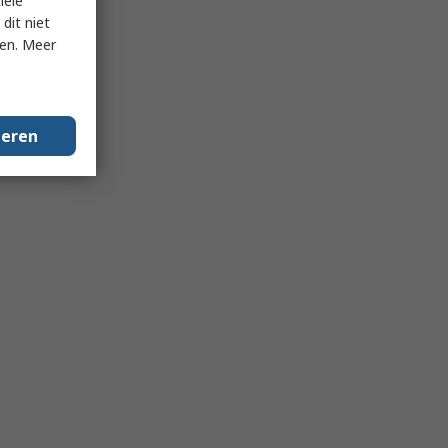
iële
dit niet
ken. Meer
geren