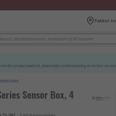
Pakket tr
d
 breder productaanbod, plaatselijke ondersteuning en betere service
nnectivity
ries Sensor Box, 4
4-75-001
Fabrikantnummer
: