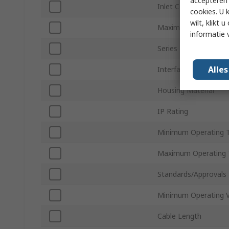
accepteren"
Inlet Connection Typ
cookies. U 
wilt, klikt
Maximum Operating 
informatie 
Series
Alle
Interface Type
Housing Material
IP Rating
Minimum Operating 
Maximum Operating 
Standards/Approvals
Minimum Operating V
Cable Length