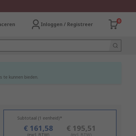
0
aceren
Inloggen / Registreer
s te kunnen bieden.
Subtotaal (1 eenheid)*
€ 161,58
€ 195,51
(excl. BTW)
(incl. BTW)