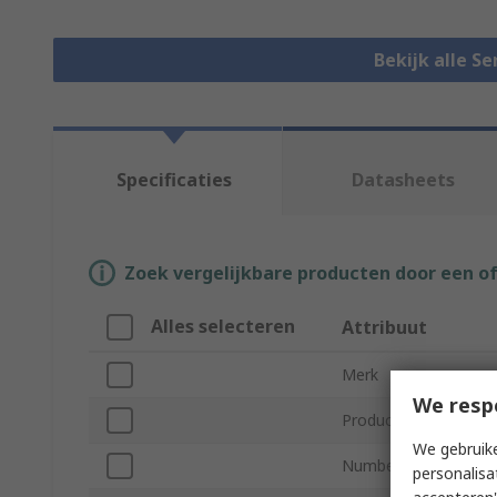
Bekijk alle S
Specificaties
Datasheets
Zoek vergelijkbare producten door een o
Alles selecteren
Attribuut
Merk
We resp
Product Type
We gebruike
Number of Ports
personalisa