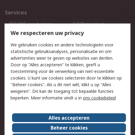
Services
750.000 producten
2.500 merken
Bestellen
Inkoopoplossingen
We respecteren uw privacy
Retouren
Technisch advies
We gebruiken cookies en andere technologieën voor
Track & Trace
statistische gebruiksanalyses, personalisatie en om
advertenties weer te geven op websites van derden.
Wettelijk
Door op "Alles accepteren" te klikken, geeft u
toestemming voor de verwerking van niet-essentiële
Cookiebeleid
Email veiligheid
cookies. U kunt uw cookies selecteren door te klikken op
Privacybeleid
Websitevoorwaarden
"Beheer cookies". Als u dit niet wilt, klikt u op "Alles
weigeren". Dit kan de toegang tot bepaalde functies
Algemene
beperken. Meer informatie vindt u in
ons cookiebeleid
verkoopvoorwaarden
Over RS
Alles accepteren
RS Group
Over ons
Beheer cookies
RS wereldwijd
Werken bij RS