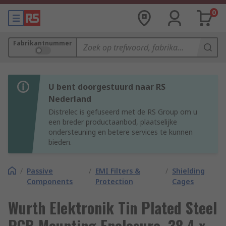
0
Fabrikantnummer
U bent doorgestuurd naar RS
Nederland
Distrelec is gefuseerd met de RS Group om u
een breder productaanbod, plaatselijke
ondersteuning en betere services te kunnen
bieden.
/
Passive
/
EMI Filters &
/
Shielding
Components
Protection
Cages
Wurth Elektronik Tin Plated Steel
PCB Mounting Enclosure, 38.4 x