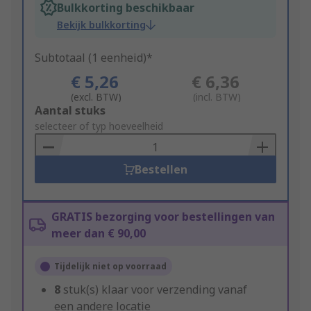
Bulkkorting beschikbaar
Bekijk bulkkorting
Subtotaal (1 eenheid)*
€ 5,26
€ 6,36
(excl. BTW)
(incl. BTW)
Add
Aantal stuks
to
selecteer of typ hoeveelheid
Basket
Bestellen
GRATIS bezorging voor bestellingen van
meer dan € 90,00
Tijdelijk niet op voorraad
8
stuk(s) klaar voor verzending vanaf
een andere locatie