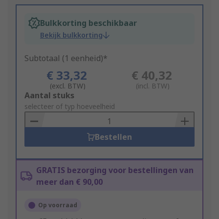
Bulkkorting beschikbaar
Bekijk bulkkorting
Subtotaal (1 eenheid)*
€ 33,32
€ 40,32
(excl. BTW)
(incl. BTW)
Add
Aantal stuks
to
selecteer of typ hoeveelheid
Basket
Bestellen
GRATIS bezorging voor bestellingen van
meer dan € 90,00
Op voorraad