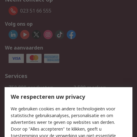
023 51 66 555
Volg ons op
We aanvaarden
Services
750.000 producten
2.500 merken
Bestellen
Inkoopoplossingen
We respecteren uw privacy
Retouren
Technisch advies
We gebruiken cookies en andere technologieën voor
Track & Trace
statistische gebruiksanalyses, personalisatie en om
advertenties weer te geven op websites van derden.
Wettelijk
Door op "Alles accepteren" te klikken, geeft u
toestemming voor de verwerking van niet-essentiële