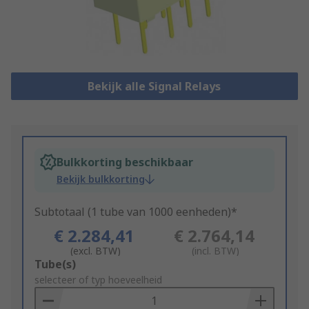
Bekijk alle Signal Relays
Bulkkorting beschikbaar
Bekijk bulkkorting
Subtotaal (1 tube van 1000 eenheden)*
€ 2.284,41
€ 2.764,14
(excl. BTW)
(incl. BTW)
Add
Tube(s)
to
selecteer of typ hoeveelheid
Basket