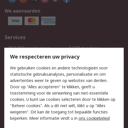
We aanvaarden
Services
750.000 producten
2.500 merken
Bestellen
Inkoopoplossingen
We respecteren uw privacy
Retouren
Technisch advies
We gebruiken cookies en andere technologieën voor
Track & Trace
statistische gebruiksanalyses, personalisatie en om
advertenties weer te geven op websites van derden.
Wettelijk
Door op "Alles accepteren" te klikken, geeft u
toestemming voor de verwerking van niet-essentiële
Cookiebeleid
Email veiligheid
cookies. U kunt uw cookies selecteren door te klikken op
Privacybeleid
Websitevoorwaarden
"Beheer cookies". Als u dit niet wilt, klikt u op "Alles
weigeren". Dit kan de toegang tot bepaalde functies
Algemene
beperken. Meer informatie vindt u in
ons cookiebeleid
verkoopvoorwaarden