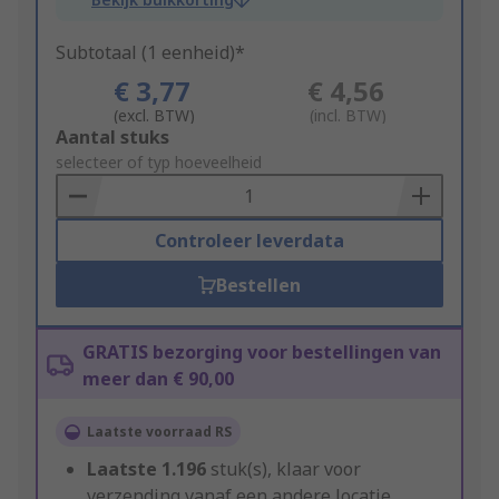
Subtotaal (1 eenheid)*
€ 3,77
€ 4,56
(excl. BTW)
(incl. BTW)
Add
Aantal stuks
to
selecteer of typ hoeveelheid
Basket
Controleer leverdata
Bestellen
GRATIS bezorging voor bestellingen van
meer dan € 90,00
Laatste voorraad RS
Laatste
1.196
stuk(s), klaar voor
verzending vanaf een andere locatie