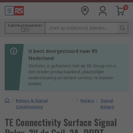
0
Fabrikantnummer
U bent doorgestuurd naar RS
Nederland
Distrelec is gefuseerd met de RS Group om u
een breder productaanbod, plaatselijke
ondersteuning en betere services te kunnen
bieden.
/
Relays & Signal
/
Relays
/
Signal
Conditioning
Relays
TE Connectivity Surface Signal
Relay, 3V dc Coil, 2A, DPDT