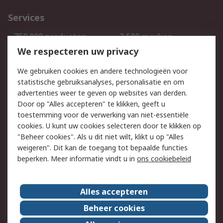
Services
750.000 producten
2.500 merken
Bestellen
Inkoopoplossingen
We respecteren uw privacy
Retouren
Technisch advies
We gebruiken cookies en andere technologieën voor
Track & Trace
statistische gebruiksanalyses, personalisatie en om
advertenties weer te geven op websites van derden.
Wettelijk
Door op "Alles accepteren" te klikken, geeft u
toestemming voor de verwerking van niet-essentiële
Cookiebeleid
Email veiligheid
cookies. U kunt uw cookies selecteren door te klikken op
Privacybeleid
Websitevoorwaarden
"Beheer cookies". Als u dit niet wilt, klikt u op "Alles
weigeren". Dit kan de toegang tot bepaalde functies
Algemene
beperken. Meer informatie vindt u in
ons cookiebeleid
verkoopvoorwaarden
Over RS
Alles accepteren
RS Group
Over ons
Beheer cookies
RS wereldwijd
Werken bij RS