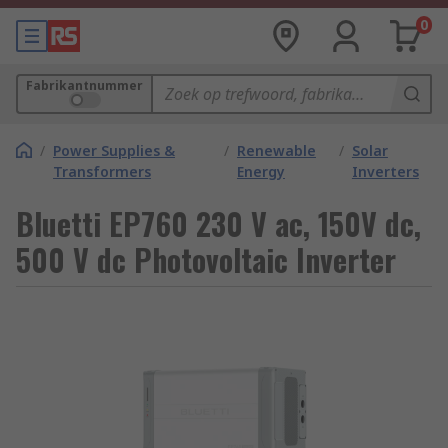
0
Fabrikantnummer
/
Power Supplies &
/
Renewable
/
Solar
Transformers
Energy
Inverters
Bluetti EP760 230 V ac, 150V dc,
500 V dc Photovoltaic Inverter