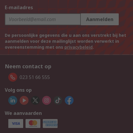
E-mailadres
Aanmelden
De persoonlijke gegevens die u aan ons verstrekt bij het
aanmelden voor deze mailinglijst worden verwerkt in
overeenstemming met ons
privacybeleid
.
Neem contact op
023 51 66 555
Volg ons op
We aanvaarden