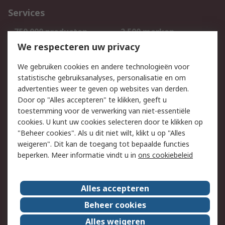
Services
750.000 producten
2.500 merken
Bestellen
Inkoopoplossingen
We respecteren uw privacy
Retouren
Technisch advies
We gebruiken cookies en andere technologieën voor
Track & Trace
statistische gebruiksanalyses, personalisatie en om
advertenties weer te geven op websites van derden.
Wettelijk
Door op "Alles accepteren" te klikken, geeft u
toestemming voor de verwerking van niet-essentiële
Cookiebeleid
Email veiligheid
cookies. U kunt uw cookies selecteren door te klikken op
Privacybeleid
Websitevoorwaarden
"Beheer cookies". Als u dit niet wilt, klikt u op "Alles
weigeren". Dit kan de toegang tot bepaalde functies
Algemene
beperken. Meer informatie vindt u in
ons cookiebeleid
verkoopvoorwaarden
Over RS
Alles accepteren
RS Group
Over ons
Beheer cookies
RS wereldwijd
Werken bij RS
Alles weigeren