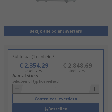
Bekijk alle Solar Inverters
Subtotaal (1 eenheid)*
€ 2.354,29
€ 2.848,69
(excl. BTW)
(incl. BTW)
Add
Aantal stuks
to
selecteer of typ hoeveelheid
Basket
Controleer leverdata
Bestellen