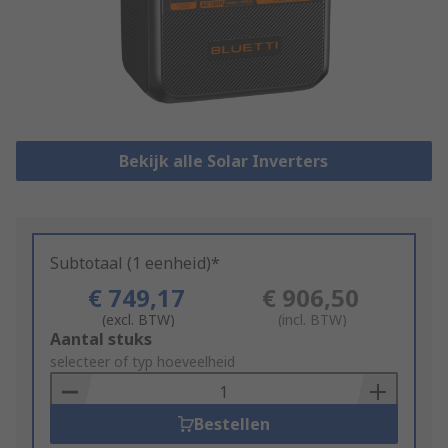
Bekijk alle Solar Inverters
Subtotaal (1 eenheid)*
€ 749,17
€ 906,50
(excl. BTW)
(incl. BTW)
Add
Aantal stuks
to
selecteer of typ hoeveelheid
Basket
Bestellen