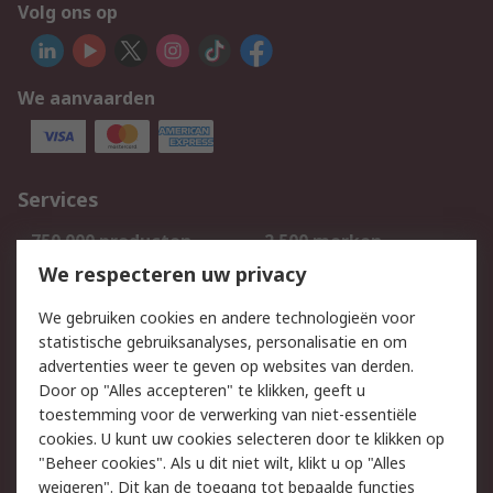
Volg ons op
We aanvaarden
Services
750.000 producten
2.500 merken
Bestellen
Inkoopoplossingen
We respecteren uw privacy
Retouren
Technisch advies
We gebruiken cookies en andere technologieën voor
Track & Trace
statistische gebruiksanalyses, personalisatie en om
advertenties weer te geven op websites van derden.
Wettelijk
Door op "Alles accepteren" te klikken, geeft u
toestemming voor de verwerking van niet-essentiële
Cookiebeleid
Email veiligheid
cookies. U kunt uw cookies selecteren door te klikken op
Privacybeleid
Websitevoorwaarden
"Beheer cookies". Als u dit niet wilt, klikt u op "Alles
weigeren". Dit kan de toegang tot bepaalde functies
Algemene