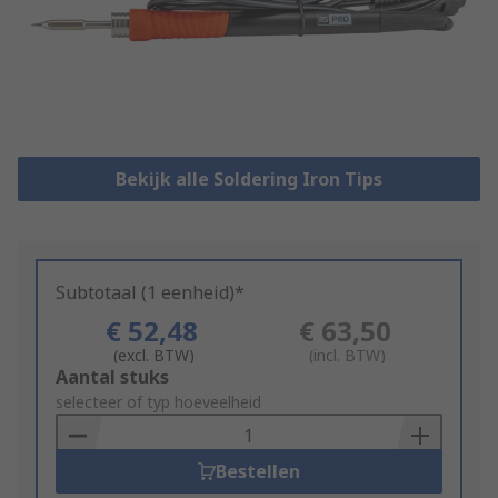
Bekijk alle Soldering Iron Tips
Subtotaal (1 eenheid)*
€ 52,48
€ 63,50
(excl. BTW)
(incl. BTW)
Add
Aantal stuks
to
selecteer of typ hoeveelheid
Basket
Bestellen