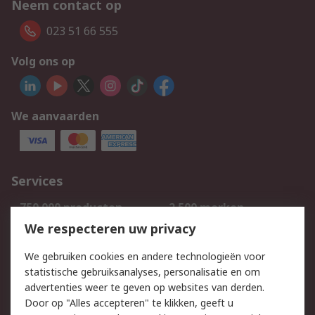
Neem contact op
023 51 66 555
Volg ons op
We aanvaarden
Services
750.000 producten
2.500 merken
Bestellen
Inkoopoplossingen
We respecteren uw privacy
Retouren
Technisch advies
We gebruiken cookies en andere technologieën voor
Track & Trace
statistische gebruiksanalyses, personalisatie en om
advertenties weer te geven op websites van derden.
Wettelijk
Door op "Alles accepteren" te klikken, geeft u