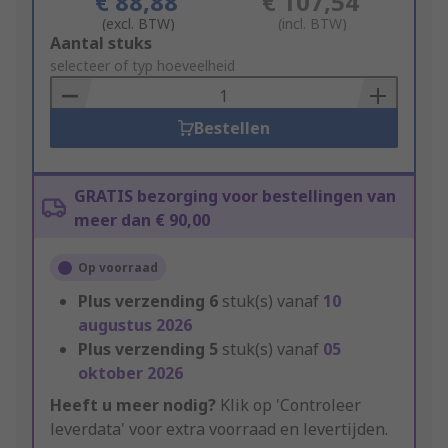
€ 88,88
€ 107,54
(excl. BTW)
(incl. BTW)
Add
Aantal stuks
to
selecteer of typ hoeveelheid
Basket
Bestellen
GRATIS bezorging voor bestellingen van
meer dan € 90,00
Op voorraad
Plus verzending
6
stuk(s) vanaf
10
augustus 2026
Plus verzending
5
stuk(s) vanaf
05
oktober 2026
Heeft u meer nodig?
Klik op 'Controleer
leverdata' voor extra voorraad en levertijden.