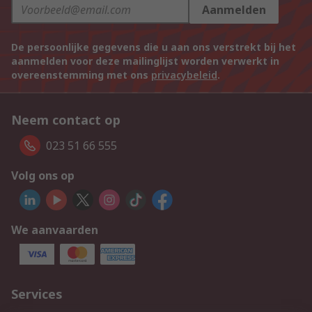
Aanmelden
De persoonlijke gegevens die u aan ons verstrekt bij het
aanmelden voor deze mailinglijst worden verwerkt in
overeenstemming met ons
privacybeleid
.
Neem contact op
023 51 66 555
Volg ons op
We aanvaarden
Services