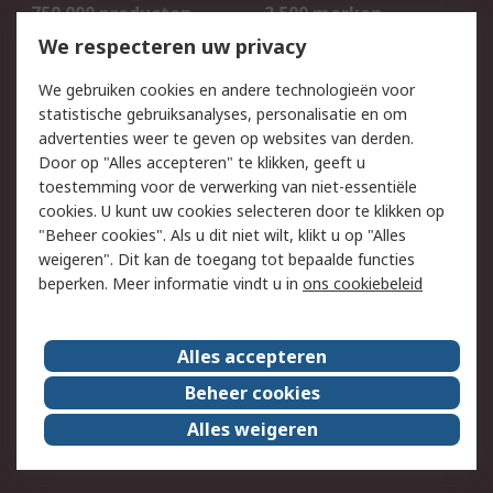
750.000 producten
2.500 merken
Bestellen
Inkoopoplossingen
We respecteren uw privacy
Retouren
Technisch advies
We gebruiken cookies en andere technologieën voor
Track & Trace
statistische gebruiksanalyses, personalisatie en om
advertenties weer te geven op websites van derden.
Wettelijk
Door op "Alles accepteren" te klikken, geeft u
toestemming voor de verwerking van niet-essentiële
Cookiebeleid
Email veiligheid
cookies. U kunt uw cookies selecteren door te klikken op
Privacybeleid
Websitevoorwaarden
"Beheer cookies". Als u dit niet wilt, klikt u op "Alles
weigeren". Dit kan de toegang tot bepaalde functies
Algemene
beperken. Meer informatie vindt u in
ons cookiebeleid
verkoopvoorwaarden
Over RS
Alles accepteren
RS Group
Over ons
Beheer cookies
RS wereldwijd
Werken bij RS
Alles weigeren
ESG