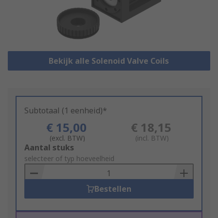
Bekijk alle Solenoid Valve Coils
Subtotaal (1 eenheid)*
€ 15,00
€ 18,15
(excl. BTW)
(incl. BTW)
Add
Aantal stuks
to
selecteer of typ hoeveelheid
Basket
Bestellen