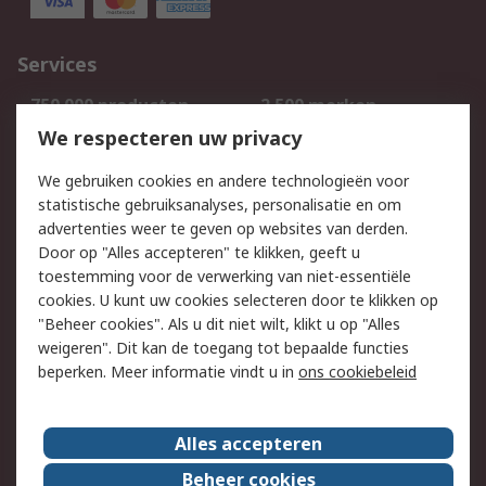
Services
750.000 producten
2.500 merken
Bestellen
Inkoopoplossingen
We respecteren uw privacy
Retouren
Technisch advies
We gebruiken cookies en andere technologieën voor
Track & Trace
statistische gebruiksanalyses, personalisatie en om
advertenties weer te geven op websites van derden.
Wettelijk
Door op "Alles accepteren" te klikken, geeft u
toestemming voor de verwerking van niet-essentiële
Cookiebeleid
Email veiligheid
cookies. U kunt uw cookies selecteren door te klikken op
Privacybeleid
Websitevoorwaarden
"Beheer cookies". Als u dit niet wilt, klikt u op "Alles
weigeren". Dit kan de toegang tot bepaalde functies
Algemene
beperken. Meer informatie vindt u in
ons cookiebeleid
verkoopvoorwaarden
Over RS
Alles accepteren
RS Group
Over ons
Beheer cookies