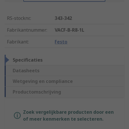
RS-stocknr.
:
343-342
Fabrikantnummer
:
VACF-B-R8-1L
Fabrikant
:
Festo
Specificaties
Datasheets
Wetgeving en compliance
Productomschrijving
Zoek vergelijkbare producten door een
of meer kenmerken te selecteren.