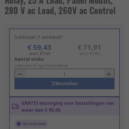
280 V ac Load, 260V ac Control
Subtotaal (1 eenheid)*
€ 59,43
€ 71,91
(excl. BTW)
(incl. BTW)
Add
Aantal stuks
to
selecteer of typ hoeveelheid
Basket
Bestellen
GRATIS bezorging voor bestellingen van
meer dan € 90,00
Op voorraad