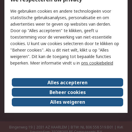
Retouren
Technisch advies
We gebruiken cookies en andere technologieën voor
Track & Trace
statistische gebruiksanalyses, personalisatie en om
advertenties weer te geven op websites van derden.
Wettelijk
Door op "Alles accepteren" te klikken, geeft u
toestemming voor de verwerking van niet-essentiële
Cookiebeleid
Email veiligheid
cookies. U kunt uw cookies selecteren door te klikken op
Privacybeleid
Websitevoorwaarden
"Beheer cookies". Als u dit niet wilt, klikt u op "Alles
weigeren". Dit kan de toegang tot bepaalde functies
Algemene
beperken. Meer informatie vindt u in
ons cookiebeleid
verkoopvoorwaarden
Over RS
Alles accepteren
RS Group
Over ons
Beheer cookies
RS wereldwijd
Werken bij RS
Alles weigeren
ESG
Bingerweg 19 | 2031 AZ HAARLEM | BTW: NL 806 558 519.B01 | KvK
Amsterdam: 33298393
RS Components B.V.