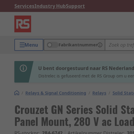
Services
Industry Hub
Support
Menu
Fabrikantnummer
U bent doorgestuurd naar RS Nederlan
Distrelec is gefuseerd met de RS Group om u een
/
Relays & Signal Conditioning
/
Relays
/
Solid Stat
Crouzet GN Series Solid Sta
Panel Mount, 280 V ac Load
RS-stocknr.
:
284-6742
Artikelnummer Distrelec
:
30