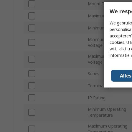
Mount Type
We resp
Maximum Load Voltag
We gebruike
Minimum Load Voltag
personalisa
accepteren"
Minimum Control
cookies. U 
Voltage
wilt, klikt
informatie 
Maximum Control
Voltage
Series
Alle
Terminal Type
IP Rating
Minimum Operating
Temperature
Maximum Operating
Temperature