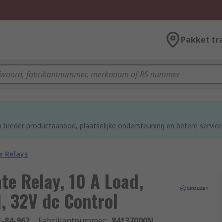
Pakket tr
d
 breder productaanbod, plaatselijke ondersteuning en betere service
e Relays
te Relay, 10 A Load,
, 32V dc Control
1-84-962
Fabrikantnummer
:
84137000N