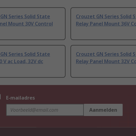
GN Series Solid State
Crouzet GN Series Solid 
anel Mount 30V Control
Relay Panel Mount 36V C
GN Series Solid State
Crouzet GN Series Solid 
0 V ac Load, 32V dc
Relay Panel Mount 32V C
n
E-mailadres
Aanmelden