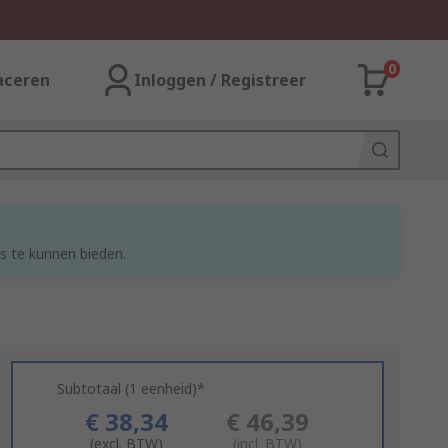
0
aceren
Inloggen / Registreer
s te kunnen bieden.
Subtotaal (1 eenheid)*
€ 38,34
€ 46,39
(excl. BTW)
(incl. BTW)