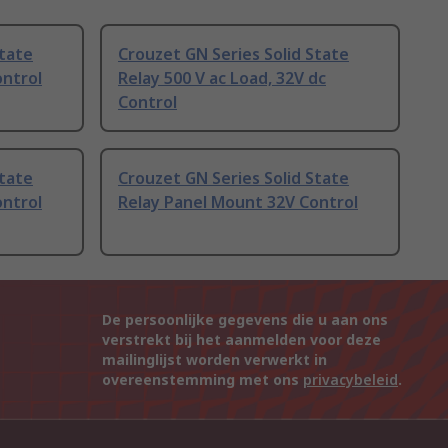
State
Crouzet GN Series Solid State
ontrol
Relay 500 V ac Load, 32V dc
Control
State
Crouzet GN Series Solid State
ontrol
Relay Panel Mount 32V Control
De persoonlijke gegevens die u aan ons
verstrekt bij het aanmelden voor deze
mailinglijst worden verwerkt in
overeenstemming met ons
privacybeleid
.