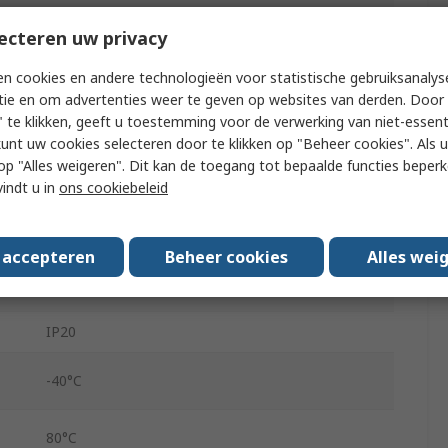
Panel
ecteren uw privacy
e
280V ac
n cookies en andere technologieën voor statistische gebruiksanalys
e
24V ac
tie en om advertenties weer te geven op websites van derden. Door 
 te klikken, geeft u toestemming voor de verwerking van niet-essent
kunt uw cookies selecteren door te klikken op "Beheer cookies". Als u 
4V dc
 u op "Alles weigeren". Dit kan de toegang tot bepaalde functies beper
vindt u in
ons cookiebeleid
32V dc
GN
s accepteren
Beheer cookies
Alles wei
Screw
IP20
-40°C
80°C