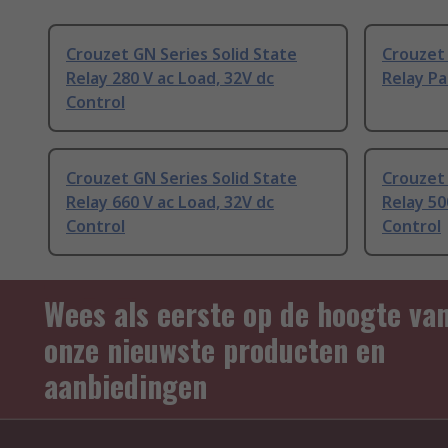
Crouzet GN Series Solid State
Crouzet 
Relay 280 V ac Load, 32V dc
Relay P
Control
Crouzet GN Series Solid State
Crouzet 
Relay 660 V ac Load, 32V dc
Relay 50
Control
Control
Wees als eerste op de hoogte va
onze nieuwste producten en
aanbiedingen