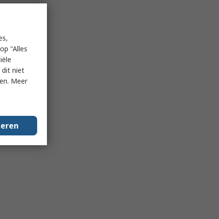
es,
op "Alles
iële
dit niet
ken. Meer
geren