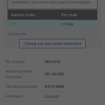
leverdata' voor extra voorraad en levertijden.
Aantal stuks
Per stuk
1 +
€ 79,84
*prijsindicatie
Voeg toe aan onderdelenlijst
RS-stocknr.
:
284-6747
Artikelnummer
301-84-985
Distrelec
:
Fabrikantnummer
:
84137480N
Fabrikant
:
Crouzet