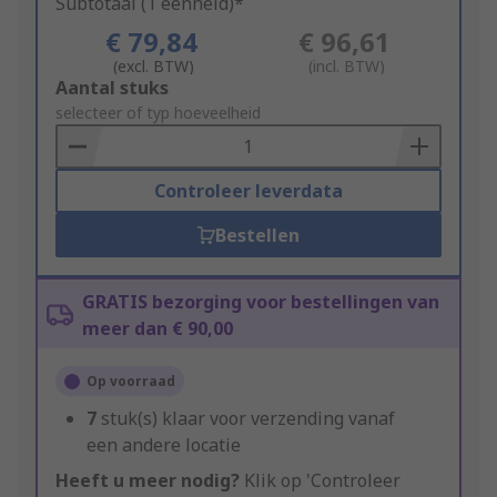
Subtotaal (1 eenheid)*
€ 79,84
€ 96,61
(excl. BTW)
(incl. BTW)
Add
Aantal stuks
to
selecteer of typ hoeveelheid
Basket
Controleer leverdata
Bestellen
GRATIS bezorging voor bestellingen van
meer dan € 90,00
Op voorraad
7
stuk(s) klaar voor verzending vanaf
een andere locatie
Heeft u meer nodig?
Klik op 'Controleer