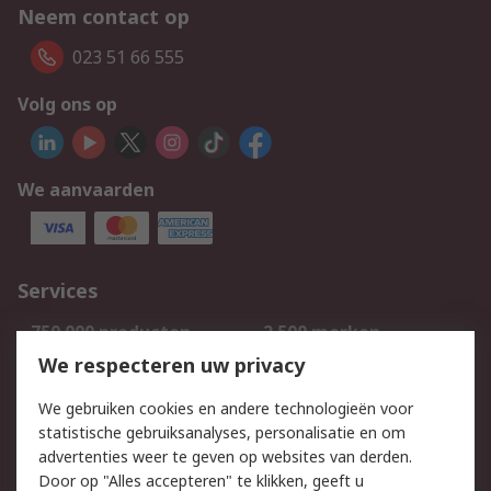
Neem contact op
023 51 66 555
Volg ons op
We aanvaarden
Services
750.000 producten
2.500 merken
Bestellen
Inkoopoplossingen
We respecteren uw privacy
Retouren
Technisch advies
We gebruiken cookies en andere technologieën voor
Track & Trace
statistische gebruiksanalyses, personalisatie en om
advertenties weer te geven op websites van derden.
Wettelijk
Door op "Alles accepteren" te klikken, geeft u