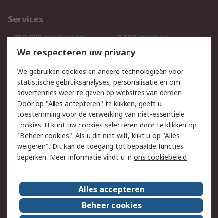
Services
750.000 producten
2.500 merken
Bestellen
Inkoopoplossingen
We respecteren uw privacy
Retouren
Technisch advies
We gebruiken cookies en andere technologieën voor
Track & Trace
statistische gebruiksanalyses, personalisatie en om
advertenties weer te geven op websites van derden.
Wettelijk
Door op "Alles accepteren" te klikken, geeft u
toestemming voor de verwerking van niet-essentiële
Cookiebeleid
Email veiligheid
cookies. U kunt uw cookies selecteren door te klikken op
Privacybeleid
Websitevoorwaarden
"Beheer cookies". Als u dit niet wilt, klikt u op "Alles
weigeren". Dit kan de toegang tot bepaalde functies
Algemene
beperken. Meer informatie vindt u in
ons cookiebeleid
verkoopvoorwaarden
Over RS
Alles accepteren
RS Group
Over ons
Beheer cookies
RS wereldwijd
Werken bij RS