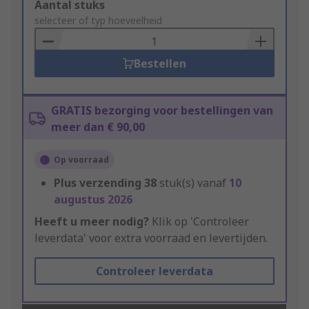
Add
Aantal stuks
to
selecteer of typ hoeveelheid
Basket
Bestellen
GRATIS bezorging voor bestellingen van
meer dan € 90,00
Op voorraad
Plus verzending
38
stuk(s) vanaf
10
augustus 2026
Heeft u meer nodig?
Klik op 'Controleer
leverdata' voor extra voorraad en levertijden.
Controleer leverdata