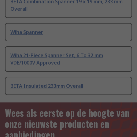
BETA Combination Spanner 19 x 19 mm, 233 mm
Overall
Wiha Spanner
Wiha 21-Piece Spanner Set, 6 To 32 mm
VDE/1000V Approved
BETA Insulated 233mm Overall
Wees als eerste op de hoogte van
onze nieuwste producten en
aanbiedingen