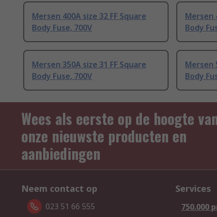
Mersen 400A size 32 FF Square
Mersen 4
Body Fuse, 700V
Body Fu
Mersen 350A size 31 FF Square
Mersen 5
Body Fuse, 700V
Body Fu
Wees als eerste op de hoogte va
onze nieuwste producten en
aanbiedingen
Neem contact op
Services
023 51 66 555
750.000 