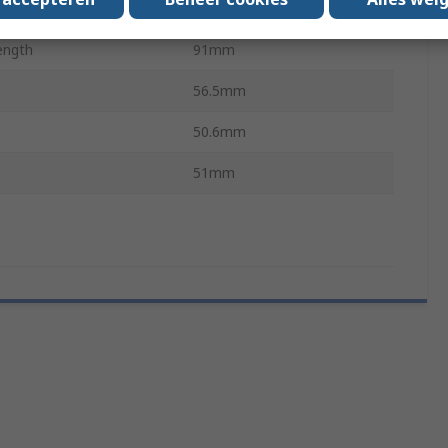
ture Capacity
Yes
ength
91mm
56.5mm
50.6mm
51mm