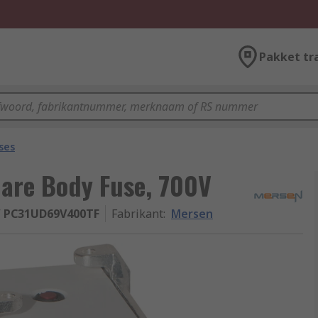
Pakket tr
ses
uare Body Fuse, 700V
/ PC31UD69V400TF
Fabrikant
:
Mersen