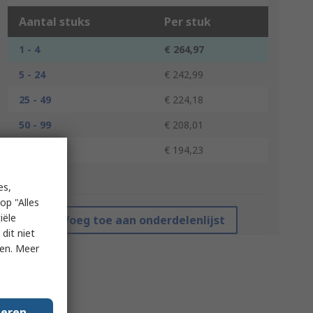
Aantal stuks
Per stuk
1 - 4
€ 264,97
5 - 24
€ 242,99
25 - 49
€ 224,18
50 - 99
€ 208,01
100 +
€ 194,23
*prijsindicatie
es,
op "Alles
iële
Voeg toe aan onderdelenlijst
dit niet
ken. Meer
geren