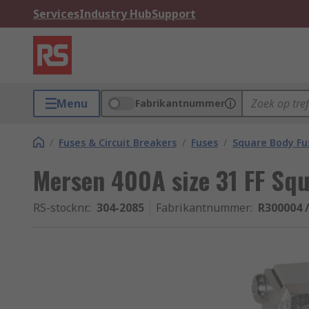
Services
Industry Hub
Support
Menu
Fabrikantnummer
/
Fuses & Circuit Breakers
/
Fuses
/
Square Body Fu
Mersen 400A size 31 FF Sq
RS-stocknr.
:
304-2085
Fabrikantnummer
:
R300004 