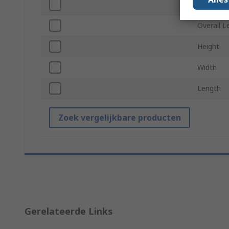
High Rup
Overall L
Height
Width
Length
Zoek vergelijkbare producten
Gerelateerde Links