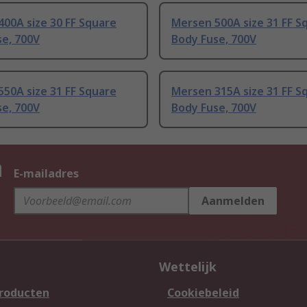
00A size 30 FF Square
Mersen 500A size 31 FF S
se, 700V
Body Fuse, 700V
50A size 31 FF Square
Mersen 315A size 31 FF S
se, 700V
Body Fuse, 700V
n
E-mailadres
Aanmelden
Wettelijk
producten
Cookiebeleid