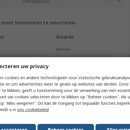
compliance
f meer kenmerken te selecteren.
ut
Waarde
Mersen
s/Approvals
No
ecteren uw privacy
Type
Square Body Fuse
n cookies en andere technologieën voor statistische gebruiksanalys
tie en om advertenties weer te geven op websites van derden. Door 
31
 te klikken, geeft u toestemming voor de verwerking van niet-essent
kunt uw cookies selecteren door te klikken op "Beheer cookies". Als u 
ating
400A
 u op "Alles weigeren". Dit kan de toegang tot bepaalde functies beper
700V
vindt u in
ons cookiebeleid
ed
FF
s accepteren
Beheer cookies
Alles wei