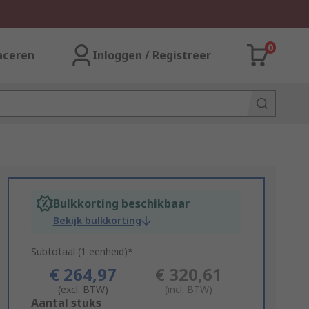
0
aceren
Inloggen / Registreer
Bulkkorting beschikbaar
Bekijk bulkkorting
Subtotaal (1 eenheid)*
€ 264,97
€ 320,61
(excl. BTW)
(incl. BTW)
Add
Aantal stuks