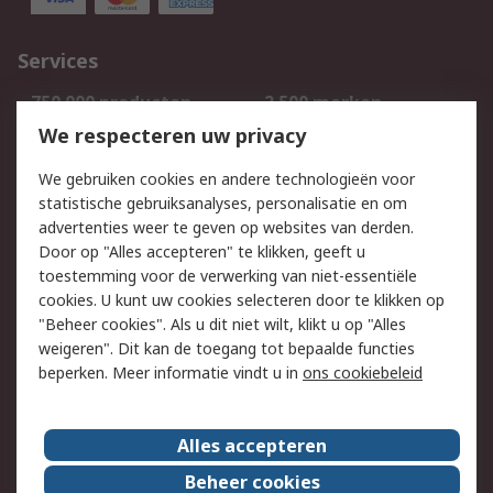
Services
750.000 producten
2.500 merken
Bestellen
Inkoopoplossingen
We respecteren uw privacy
Retouren
Technisch advies
We gebruiken cookies en andere technologieën voor
Track & Trace
statistische gebruiksanalyses, personalisatie en om
advertenties weer te geven op websites van derden.
Wettelijk
Door op "Alles accepteren" te klikken, geeft u
toestemming voor de verwerking van niet-essentiële
Cookiebeleid
Email veiligheid
cookies. U kunt uw cookies selecteren door te klikken op
Privacybeleid
Websitevoorwaarden
"Beheer cookies". Als u dit niet wilt, klikt u op "Alles
weigeren". Dit kan de toegang tot bepaalde functies
Algemene
beperken. Meer informatie vindt u in
ons cookiebeleid
verkoopvoorwaarden
Over RS
Alles accepteren
RS Group
Over ons
Beheer cookies