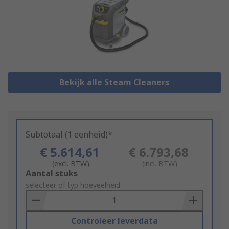
Bekijk alle Steam Cleaners
Subtotaal (1 eenheid)*
€ 5.614,61
€ 6.793,68
(excl. BTW)
(incl. BTW)
Add
Aantal stuks
to
selecteer of typ hoeveelheid
Basket
Controleer leverdata